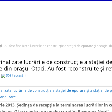
- Au fost finalizate lucrările de construcție a stației de epurare și a stației
ți
finalizate lucrările de construcție a stației d
din orașul Otaci. Au fost reconstruite și re
3081 accesări
e 2013. Ședința de recepție la terminarea lucrărilor în c
 din or. Otaci pentru un mediu curat în Regiunea Nord”
,