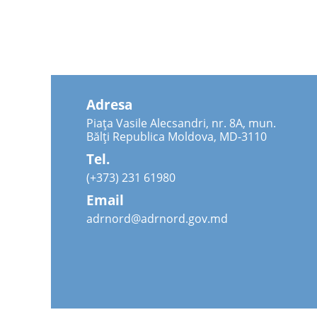
Adresa
Piața Vasile Alecsandri, nr. 8A, mun.
Bălți Republica Moldova, MD-3110
Tel.
(+373) 231 61980
Email
adrnord@adrnord.gov.md