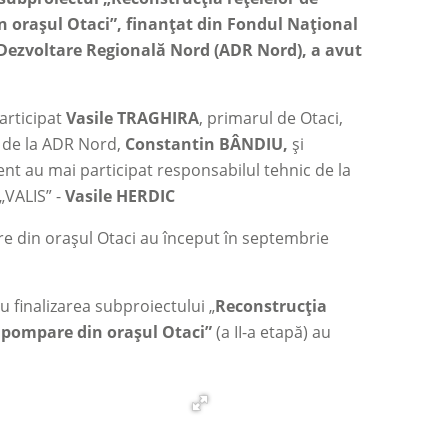
n orașul Otaci”,
finanțat din Fondul Național
Dezvoltare Regională Nord (ADR Nord), a avut
participat
Vasile TRAGHIRA
, primarul de Otaci,
e de la ADR Nord,
Constantin BÂNDIU
,
și
ent au mai participat responsabilul tehnic de la
„VALIS” -
Vasile HERDIC
are din orașul Otaci au început în septembrie
ru finalizarea subproiectului „
Reconstrucția
de pompare din orașul Otaci”
(a II-a etapă) au