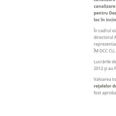
canalizare 
pentru Dez
loc în inci
În cadrul v
directorul
reprezentan
ÎM DCC CU
Lucrările d
2012 și au 
Valoarea to
rețelelor d
fost aprobat