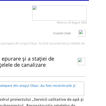
Miercuri, 05 August 2026
 de pompare din orașul Otaci. Au fost reconstruite și rețelele de
e epurare și a stației de
țelele de canalizare
adrul proiectului „
Servicii calitative de apă și
 subproiectul „
Reconstrucția rețelelor de