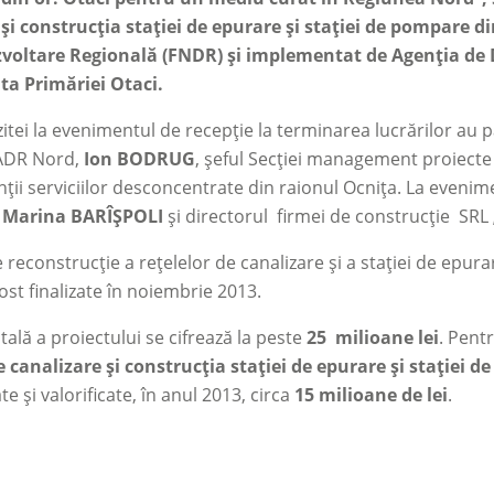
și construcția stației de epurare și stației de pompare di
voltare Regională (FNDR) și implementat de Agenția de 
nta Primăriei Otaci.
izitei la evenimentul de recepție la terminarea lucrărilor au 
 ADR Nord,
Ion BODRUG
, șeful Secției management proiect
ții serviciilor desconcentrate din raionul Ocnița. La evenim
,
Marina BARÎȘPOLI
și directorul firmei de construcție SRL 
e reconstrucție a rețelelor de canalizare și a stației de epur
fost finalizate în noiembrie 2013.
tală a proiectului se cifrează la peste
25 milioane lei
. Pent
e canalizare și construcția stației de epurare și stației 
e și valorificate, în anul 2013, circa
15 milioane de lei
.