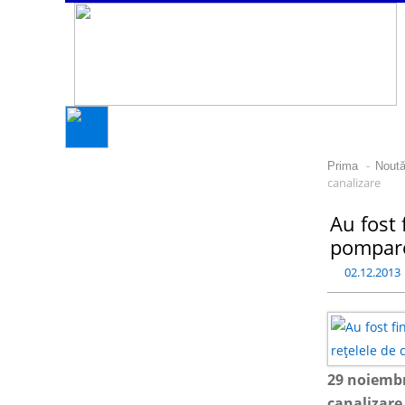
-
Prima
Noută
canalizare
Au fost 
pompare 
02.12.2013
29 noiembri
canalizare