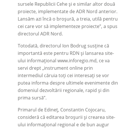
sursele Republicii Cehe și e similar altor două
proiecte, implementate de ADR Nord anterior.
Lansăm azi încă o broșură, a treia, utilă pentru
cei care vor să implementeze proiecte”, a spus
directorul ADR Nord.
Totodată, directorul Ion Bodrug susține că
importantă este pentru RDN și lansarea site-
ului informațional www.inforegio.md, ce va
servi drept „instrument online prin
intermediul căruia toți cei interesați se vor
putea informa despre ultimele evenimente din
domeniul dezvoltării regionale, rapid și din
prima sursă”.
Primarul de Edineț, Constantin Cojocaru,
consideră că editarea broșurii și crearea site-
ului informațional regional e de bun augur