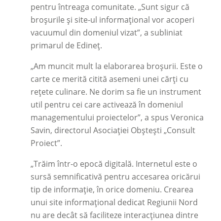
pentru întreaga comunitate. „Sunt sigur că
broșurile și site-ul informațional vor acoperi
vacuumul din domeniul vizat”, a subliniat
primarul de Edineț.
„Am muncit mult la elaborarea broșurii. Este o
carte ce merită citită asemeni unei cărți cu
rețete culinare. Ne dorim sa fie un instrument
util pentru cei care activează în domeniul
managementului proiectelor”, a spus Veronica
Savin, directorul Asociației Obștești „Consult
Proiect”.
„Trăim într-o epocă digitală. Internetul este o
sursă semnificativă pentru accesarea oricărui
tip de informație, în orice domeniu. Crearea
unui site informațional dedicat Regiunii Nord
nu are decât să faciliteze interacțiunea dintre