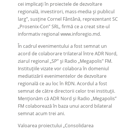
cei implicați în proiectele de dezvoltare
regională, investirori, mass-media și publicul
larg”, susține Cornel Fântână, reprezentant SC
„Prosenix-Con” SRL, firmă ce a creat site-ul
informativ regional www.inforegio.md.
În cadrul evenimentului a fost semnat un
acord de colaborare trilateral între ADR Nord,
ziarul regional „SP” și Radio „Megapolis” FM.
Instituțiile vizate vor colabora în domeniul
mediatizării evenimentelor de dezvoltare
regională ce au loc în RDN. Acordul a fost
semnat de către directorii celor trei instituții.
Menționăm că ADR Nord și Radio „Megapolis”
FM colaborează în baza unui acord bilateral
semnat acum trei ani.
Valoarea proiectului „Consolidarea