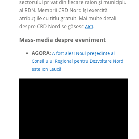
sectorului privat din fiecare raion și municipiu
al RDN. Membrii CRD Nord își exercită
atribuțiile cu titlu gratuit. Mai multe detalii
despre CRD Nord se găsesc
.
AICI
Mass-media despre eveniment
AGORA
:
A fost ales! Noul președinte al
Consiliului Regional pentru Dezvoltare Nord
este Ion Leucă