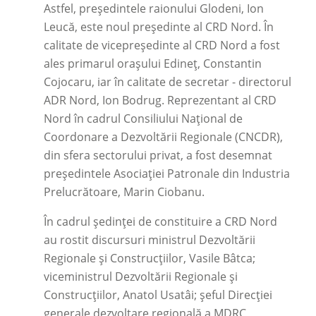
Astfel, președintele raionului Glodeni, Ion
Leucă, este noul președinte al CRD Nord. În
calitate de vicepreședinte al CRD Nord a fost
ales primarul orașului Edineț, Constantin
Cojocaru, iar în calitate de secretar - directorul
ADR Nord, Ion Bodrug. Reprezentant al CRD
Nord în cadrul Consiliului Național de
Coordonare a Dezvoltării Regionale (CNCDR),
din sfera sectorului privat, a fost desemnat
președintele Asociației Patronale din Industria
Prelucrătoare, Marin Ciobanu.
În cadrul ședinței de constituire a CRD Nord
au rostit discursuri ministrul Dezvoltării
Regionale și Construcțiilor, Vasile Bâtca;
viceministrul Dezvoltării Regionale și
Construcțiilor, Anatol Usatâi; șeful Direcției
generale dezvoltare regională a MDRC,