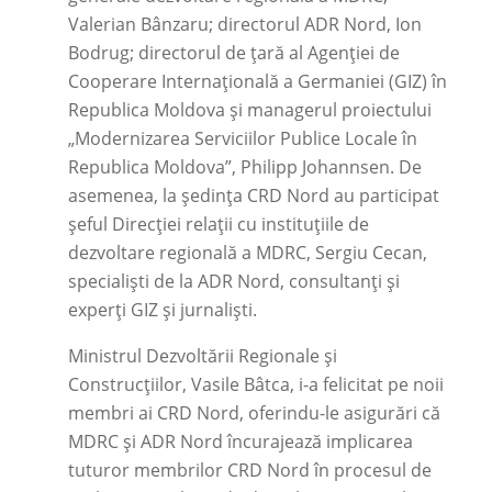
Valerian Bânzaru; directorul ADR Nord, Ion
Bodrug; directorul de țară al Agenției de
Cooperare Internațională a Germaniei (GIZ) în
Republica Moldova și managerul proiectului
„Modernizarea Serviciilor Publice Locale în
Republica Moldova”, Philipp Johannsen. De
asemenea, la ședința CRD Nord au participat
șeful Direcției relații cu instituțiile de
dezvoltare regională a MDRC, Sergiu Cecan,
specialiști de la ADR Nord, consultanți și
experți GIZ și jurnaliști.
Ministrul Dezvoltării Regionale și
Construcțiilor, Vasile Bâtca, i-a felicitat pe noii
membri ai CRD Nord, oferindu-le asigurări că
MDRC și ADR Nord încurajează implicarea
tuturor membrilor CRD Nord în procesul de