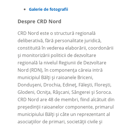
Galerie de fotografii
Despre CRD Nord
CRD Nord este o structură regională
deliberativă, fără personalitate juridică,
constituită în vederea elaborării, coordonării
și monitorizării politicii de dezvoltare
regională la nivelul Regiunii de Dezvoltare
Nord (RDN), în componența căreia intră
municipiul Bălți și raioanele Briceni,
Dondușeni, Drochia, Edineț, Fălești, Florești,
Glodeni, Ocnița, Râșcani, Sângerei și Soroca.
CRD Nord are 48 de membri, fiind alcătuit din
președinții raioanelor componente, primarul
municipiului Bălți și câte un reprezentant al
asociațiilor de primari, societății civile și