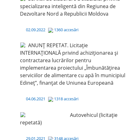
specializarea inteligentă din Regiunea de
Dezvoltare Nord a Republicii Moldova
02.09.2022
1360 accesări
ANUNȚ REPETAT. Licitație
INTERNAȚIONALĂ privind achiziționarea și
contractarea lucrărilor pentru
implementarea proiectului „Îmbunătățirea
serviciilor de alimentare cu apă în municipiul
Edineț”, finanțat de Uniunea Europeană
04.06.2021
1318 accesări
Autovehicul (licitație
repetată)
29.01.2021
3148 accesări