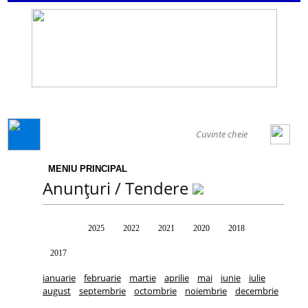
GENERAL
MENIU PRINCIPAL
Anunțuri / Tendere
Toate
2025
2022
2021
2020
2018
2017
ianuarie
februarie
martie
aprilie
mai
iunie
iulie
august
septembrie
octombrie
noiembrie
decembrie