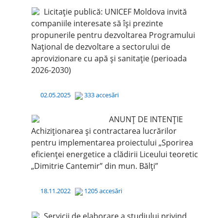
Licitație publică: UNICEF Moldova invită
companiile interesate să își prezinte
propunerile pentru dezvoltarea Programului
Național de dezvoltare a sectorului de
aprovizionare cu apă și sanitație (perioada
2026-2030)
02.05.2025
333 accesări
ANUNȚ DE INTENȚIE
Achiziționarea și contractarea lucrărilor
pentru implementarea proiectului „Sporirea
eficienței energetice a clădirii Liceului teoretic
„Dimitrie Cantemir” din mun. Bălți”
18.11.2022
1205 accesări
Servicii de elaborare a studiului privind