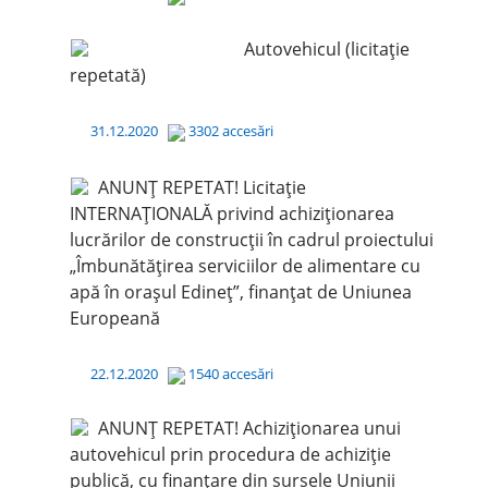
Autovehicul (licitație
repetată)
31.12.2020
3302 accesări
ANUNȚ REPETAT! Licitație
INTERNAȚIONALĂ privind achiziționarea
lucrărilor de construcții în cadrul proiectului
„Îmbunătățirea serviciilor de alimentare cu
apă în orașul Edineț”, finanțat de Uniunea
Europeană
22.12.2020
1540 accesări
ANUNȚ REPETAT! Achiziționarea unui
autovehicul prin procedura de achiziție
publică, cu finanțare din sursele Uniunii