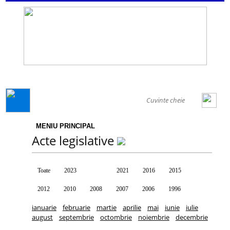
GENERAL
MENIU PRINCIPAL
Acte legislative
Toate
2023
2022
2021
2016
2015
2012
2010
2008
2007
2006
1996
ianuarie
februarie
martie
aprilie
mai
iunie
iulie
august
septembrie
octombrie
noiembrie
decembrie