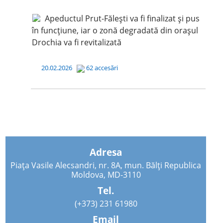
Apeductul Prut-Fălești va fi finalizat și pus
în funcțiune, iar o zonă degradată din orașul
Drochia va fi revitalizată
20.02.2026
62 accesări
Adresa
Piața Vasile Alecsandri, nr. 8A, mun. Bălți Republica
Moldova, MD-3110
Tel.
(+373) 231 61980
Email