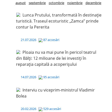
august
septembrie
octombrie
noiembrie
decembrie
Lunca Prutului, transformată în destinație
turistică. Traseul ecoturistic „Zamca” prinde
contur la Pererita
21.07.2026
87 accesări
Ploaia nu va mai pune în pericol teatrul
din Bălți: 12 milioane de lei investiți în
reparația capitală a acoperișului
14.07.2026
95 accesări
Interviu cu viceprim-ministrul Vladimir
Bolea
20.02.2026
529 accesări