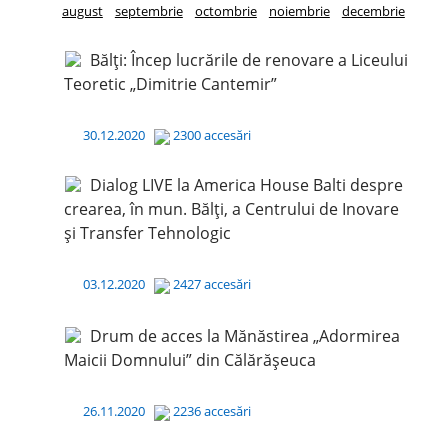
august
septembrie
octombrie
noiembrie
decembrie
Bălți: Încep lucrările de renovare a Liceului
Teoretic „Dimitrie Cantemir”
30.12.2020
2300 accesări
Dialog LIVE la America House Balti despre
crearea, în mun. Bălți, a Centrului de Inovare
și Transfer Tehnologic
03.12.2020
2427 accesări
Drum de acces la Mănăstirea „Adormirea
Maicii Domnului” din Călărășeuca
26.11.2020
2236 accesări