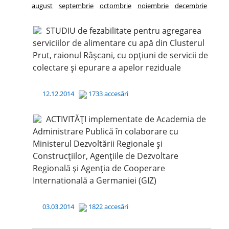
august
septembrie
octombrie
noiembrie
decembrie
STUDIU de fezabilitate pentru agregarea
serviciilor de alimentare cu apă din Clusterul
Prut, raionul Râșcani, cu opțiuni de servicii de
colectare și epurare a apelor reziduale
12.12.2014
1733 accesări
ACTIVITĂȚI implementate de Academia de
Administrare Publică în colaborare cu
Ministerul Dezvoltării Regionale şi
Construcţiilor, Agențiile de Dezvoltare
Regională și Agenția de Cooperare
Internatională a Germaniei (GIZ)
03.03.2014
1822 accesări