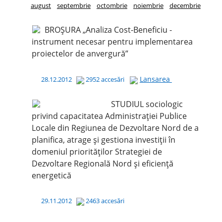
august
septembrie
octombrie
noiembrie
decembrie
BROȘURA „Analiza Cost-Beneficiu -
instrument necesar pentru implementarea
proiectelor de anvergură”
Lansarea
28.12.2012
2952 accesări
STUDIUL sociologic
privind capacitatea Administrației Publice
Locale din Regiunea de Dezvoltare Nord de a
planifica, atrage și gestiona investiții în
domeniul priorităților Strategiei de
Dezvoltare Regională Nord și eficiență
energetică
29.11.2012
2463 accesări