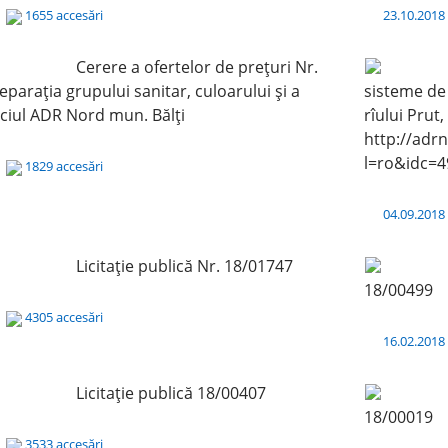
8
1655 accesări
23.10.201
Cerere a ofertelor de preţuri Nr.
parația grupului sanitar, culoarului și a
sisteme de 
ficiul ADR Nord mun. Bălți
rîului Prut
http://adr
l=ro&idc=4
8
1829 accesări
04.09.201
Licitaţie publică Nr. 18/01747
18/00499
8
4305 accesări
16.02.201
Licitație publică 18/00407
18/00019
8
3533 accesări