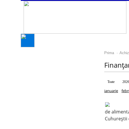
-
Prima
Achizi
Finanț
Toate
202
ianuarie
febr
de aliment
Cuhureștii 