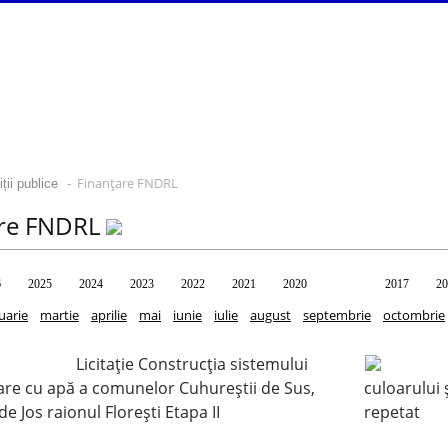
- Finanțare FNDRL
ții publice
are FNDRL
6
2025
2024
2023
2022
2021
2020
2018
2017
20
uarie
martie
aprilie
mai
iunie
iulie
august
septembrie
octombrie
Licitație Construcția sistemului
are cu apă a comunelor Cuhureștii de Sus,
culoarului 
de Jos raionul Florești Etapa II
repetat