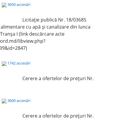
8
3650 accesări
Licitaţie publică Nr. 18/03685
alimentare cu apă și canalizare din lunca
, Tranșa I (link descărcare acte
nord.md/libview.php?
99&id=2847)
8
1742 accesări
Cerere a ofertelor de preţuri Nr.
8
3600 accesări
Cerere a ofertelor de preţuri Nr.