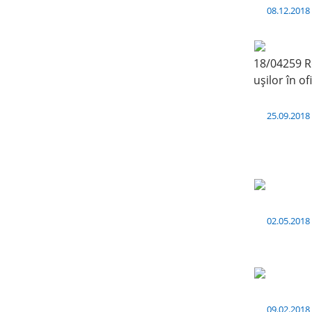
08.12.201
18/04259 Re
ușilor în o
25.09.201
02.05.201
09.02.201