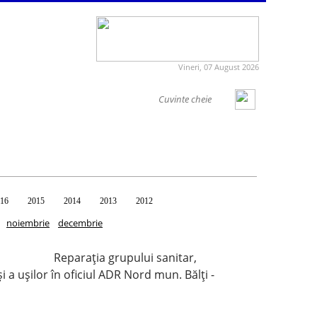
Vineri, 07 August 2026
16
2015
2014
2013
2012
noiembrie
decembrie
Reparația grupului sanitar,
și a ușilor în oficiul ADR Nord mun. Bălți -