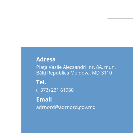
Adresa
Piața Vasile Alecsandri, nr. 8A, mun.
Bălți Republica Moldova, MD-3110
Tel.
(+373) 231 61980
Email
adrnord@adrnord.gov.md