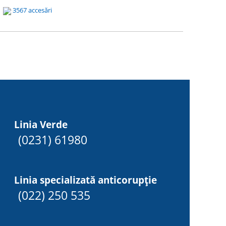
8
3567 accesări
Linia Verde
(0231) 61980
Linia specializată anticorupție
(022) 250 535