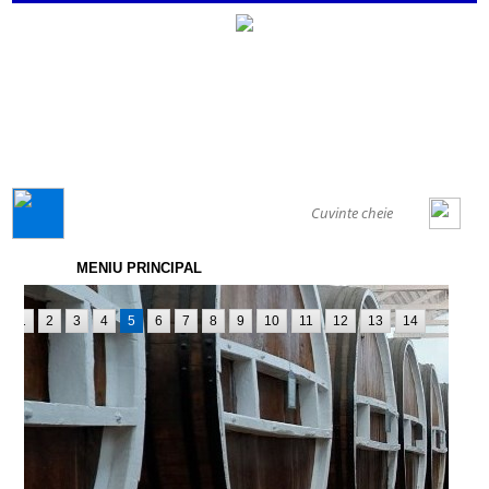
GENERAL
MENIU PRINCIPAL
1
2
3
4
5
6
7
8
9
10
11
12
13
14