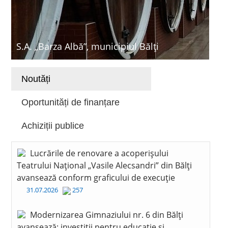
S.A. „Barza Albă”, municipiul Bălți
Noutăți
Oportunități de finanțare
Achiziții publice
Lucrările de renovare a acoperișului
Teatrului Național „Vasile Alecsandri” din Bălți
avansează conform graficului de execuție
31.07.2026
257
Modernizarea Gimnaziului nr. 6 din Bălți
avansează: investiții pentru educație și