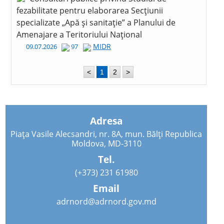
fezabilitate pentru elaborarea Secțiunii
specializate „Apă și sanitație” a Planului de
Amenajare a Teritoriului Național
MIDR
09.07.2026
97
<
1
2
>
Adresa
Piața Vasile Alecsandri, nr. 8A, mun. Bălți Republica
Moldova, MD-3110
Tel.
(+373) 231 61980
Email
adrnord@adrnord.gov.md