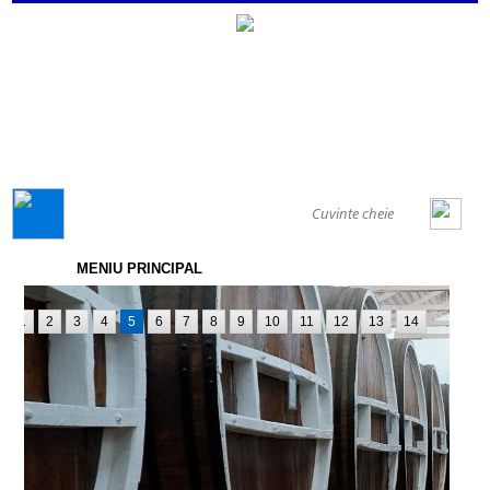
GENERAL
MENIU PRINCIPAL
1
2
3
4
5
6
7
8
9
10
11
12
13
14