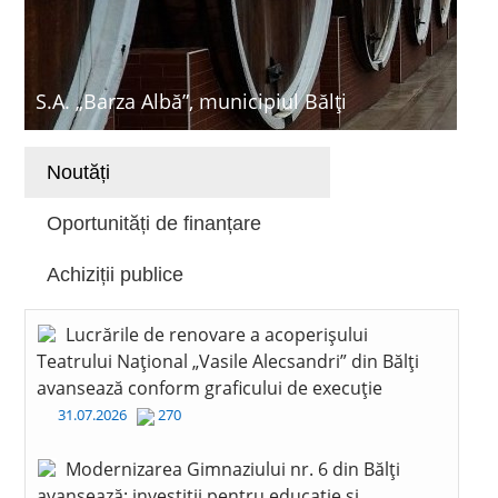
S.A. „Barza Albă”, municipiul Bălți
Noutăți
Oportunități de finanțare
Achiziții publice
Lucrările de renovare a acoperișului
Teatrului Național „Vasile Alecsandri” din Bălți
avansează conform graficului de execuție
31.07.2026
270
Modernizarea Gimnaziului nr. 6 din Bălți
avansează: investiții pentru educație și