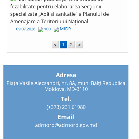
fezabilitate pentru elaborarea Secțiunii
specializate „Apă și sanitație” a Planului de
Amenajare a Teritoriului Național
MIDR
09.07.2026
100
<
1
2
>
Adresa
Piața Vasile Alecsandri, nr. 8A, mun. Bălți Republica
Moldova, MD-3110
Tel.
(+373) 231 61980
Email
adrnord@adrnord.gov.md