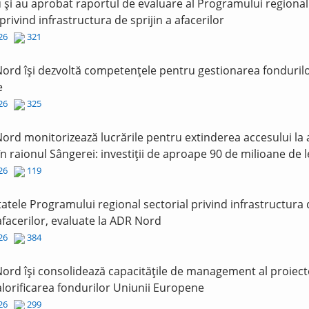
și au aprobat raportul de evaluare al Programului regional
 privind infrastructura de sprijin a afacerilor
026
321
ord își dezvoltă competențele pentru gestionarea fonduril
e
026
325
ord monitorizează lucrările pentru extinderea accesului la
în raionul Sângerei: investiții de aproape 90 de milioane de l
026
119
tatele Programului regional sectorial privind infrastructura
 afacerilor, evaluate la ADR Nord
026
384
ord își consolidează capacitățile de management al proiect
lorificarea fondurilor Uniunii Europene
026
299