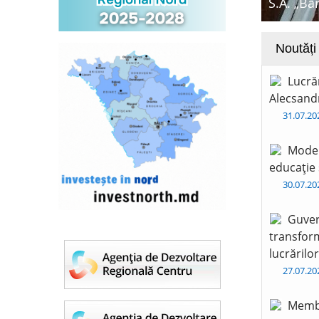
S.A. „Ba
Noutăți
Lucră
Alecsandr
31.07.2
Moder
educație 
30.07.2
Guver
transform
lucrărilo
27.07.2
Membr