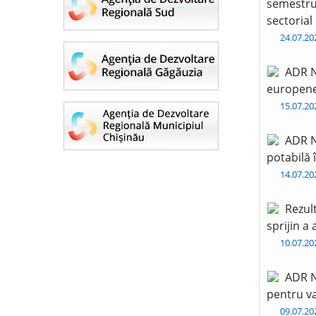
semestru 
sectorial
24.07.2
ADR N
europen
15.07.2
ADR N
potabilă 
14.07.2
Rezul
sprijin a
10.07.2
ADR N
pentru va
09.07.2