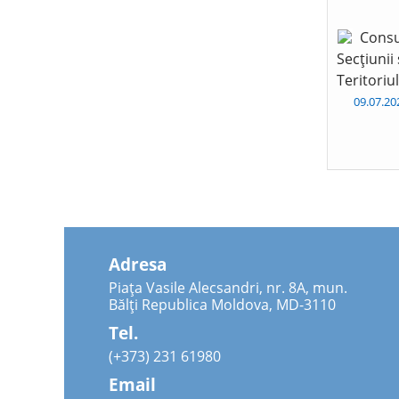
Consu
Secțiunii
Teritoriu
09.07.2
Adresa
Piața Vasile Alecsandri, nr. 8A, mun.
Bălți Republica Moldova, MD-3110
Tel.
(+373) 231 61980
Email