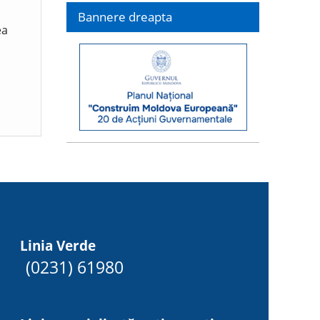
Bannere dreapta
ea
Linia Verde
(0231) 61980