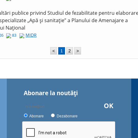
ltări publice privind Studiul de fezabilitate pentru elaborar
 specializate „Apă și sanitație” a Planului de Amenajare a
lui Național
MIDR
026
83
<
1
2
>
Abonare la noutăţi
OK
Abonare
Dezabonare