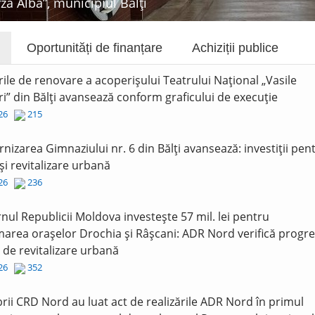
rza Albă”, municipiul Bălți
Oportunități de finanțare
Achiziții publice
rile de renovare a acoperișului Teatrului Național „Vasile
i” din Bălți avansează conform graficului de execuție
026
215
nizarea Gimnaziului nr. 6 din Bălți avansează: investiții pen
și revitalizare urbană
026
236
nul Republicii Moldova investește 57 mil. lei pentru
area orașelor Drochia și Râșcani: ADR Nord verifică progre
r de revitalizare urbană
026
352
ii CRD Nord au luat act de realizările ADR Nord în primul