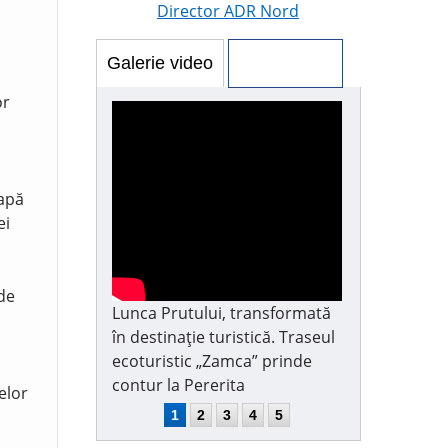
Director ADR Nord
Galerie video
Galerie foto
or
 apă
ei
 de
Lunca Prutului, transformată
în destinație turistică. Traseul
ecoturistic „Zamca” prinde
contur la Pererita
elor
1
2
3
4
5