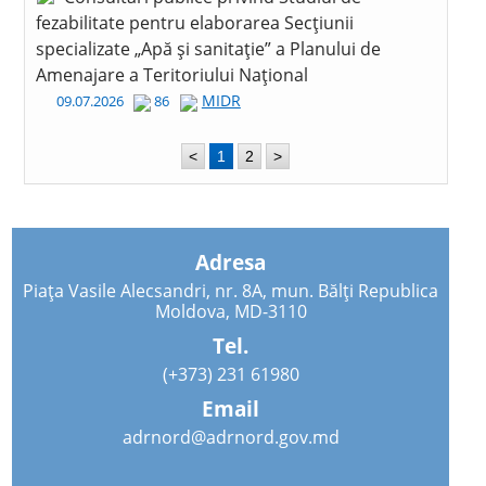
fezabilitate pentru elaborarea Secțiunii
specializate „Apă și sanitație” a Planului de
Amenajare a Teritoriului Național
MIDR
09.07.2026
86
<
1
2
>
Adresa
Piața Vasile Alecsandri, nr. 8A, mun. Bălți Republica
Moldova, MD-3110
Tel.
(+373) 231 61980
Email
adrnord@adrnord.gov.md