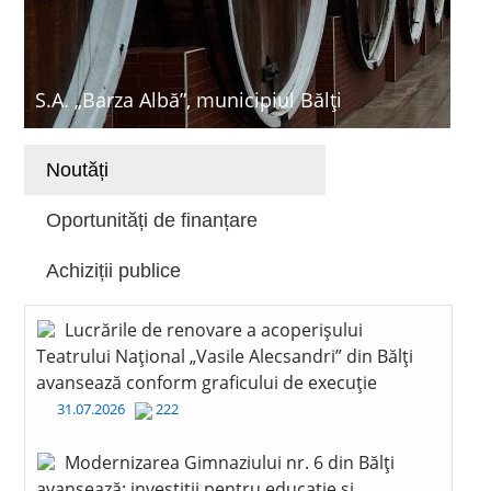
S.A. „Barza Albă”, municipiul Bălți
Noutăți
Oportunități de finanțare
Achiziții publice
Lucrările de renovare a acoperișului
Teatrului Național „Vasile Alecsandri” din Bălți
avansează conform graficului de execuție
31.07.2026
222
Modernizarea Gimnaziului nr. 6 din Bălți
avansează: investiții pentru educație și