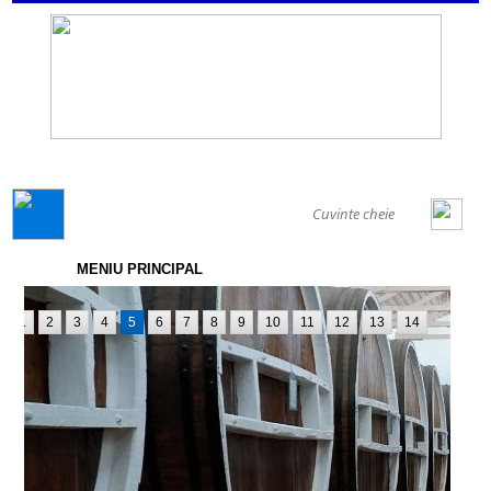
GENERAL
MENIU PRINCIPAL
1
2
3
4
5
6
7
8
9
10
11
12
13
14