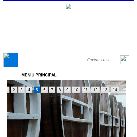
GENERAL
MENIU PRINCIPAL
1
2
3
4
5
6
7
8
9
10
11
12
13
14