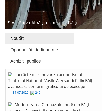
S.A. „Barza Albă”, municipiul Bălți
Noutăți
Oportunități de finanțare
Achiziții publice
Lucrările de renovare a acoperișului
Teatrului Național „Vasile Alecsandri” din Bălți
avansează conform graficului de execuție
31.07.2026
246
Modernizarea Gimnaziului nr. 6 din Bălți
avansează: investiții pentru educație și