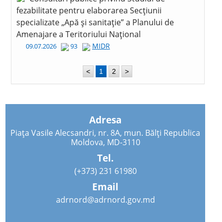
fezabilitate pentru elaborarea Secțiunii
specializate „Apă și sanitație” a Planului de
Amenajare a Teritoriului Național
MIDR
09.07.2026
93
<
1
2
>
Adresa
Piața Vasile Alecsandri, nr. 8A, mun. Bălți Republica
Moldova, MD-3110
Tel.
(+373) 231 61980
Email
adrnord@adrnord.gov.md