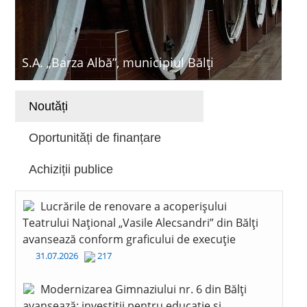
S.A. „Barza Albă”, municipiul Bălți
Noutăți
Oportunități de finanțare
Achiziții publice
Lucrările de renovare a acoperișului
Teatrului Național „Vasile Alecsandri” din Bălți
avansează conform graficului de execuție
31.07.2026
217
Modernizarea Gimnaziului nr. 6 din Bălți
avansează: investiții pentru educație și