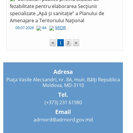
fezabilitate pentru elaborarea Secțiunii
specializate „Apă și sanitație” a Planului de
Amenajare a Teritoriului Național
MIDR
09.07.2026
84
<
1
2
>
Adresa
Piața Vasile Alecsandri, nr. 8A, mun. Bălți Republica
Moldova, MD-3110
Tel.
(+373) 231 61980
Email
adrnord@adrnord.gov.md