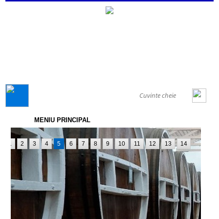
GENERAL
MENIU PRINCIPAL
1
2
3
4
5
6
7
8
9
10
11
12
13
14