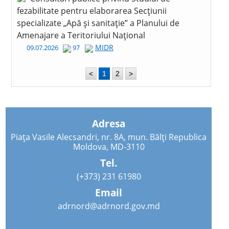
fezabilitate pentru elaborarea Secțiunii
specializate „Apă și sanitație” a Planului de
Amenajare a Teritoriului Național
MIDR
09.07.2026
97
<
1
2
>
Adresa
Piața Vasile Alecsandri, nr. 8A, mun. Bălți Republica
Moldova, MD-3110
Tel.
(+373) 231 61980
Email
adrnord@adrnord.gov.md