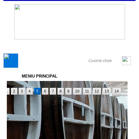
GENERAL
MENIU PRINCIPAL
1
2
3
4
5
6
7
8
9
10
11
12
13
14