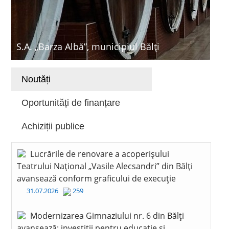
S.A. „Barza Albă”, municipiul Bălți
Noutăți
Oportunități de finanțare
Achiziții publice
Lucrările de renovare a acoperișului
Teatrului Național „Vasile Alecsandri” din Bălți
avansează conform graficului de execuție
31.07.2026
259
Modernizarea Gimnaziului nr. 6 din Bălți
avansează: investiții pentru educație și