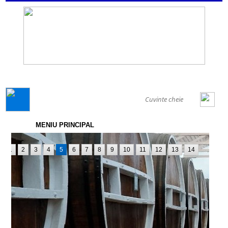
GENERAL
MENIU PRINCIPAL
1
2
3
4
5
6
7
8
9
10
11
12
13
14