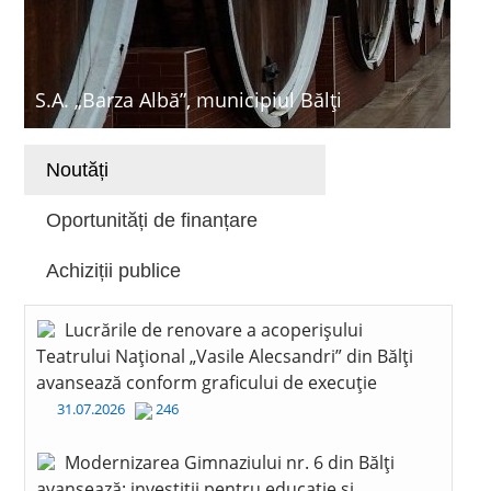
S.A. „Barza Albă”, municipiul Bălți
Noutăți
Oportunități de finanțare
Achiziții publice
Lucrările de renovare a acoperișului
Teatrului Național „Vasile Alecsandri” din Bălți
avansează conform graficului de execuție
31.07.2026
246
Modernizarea Gimnaziului nr. 6 din Bălți
avansează: investiții pentru educație și