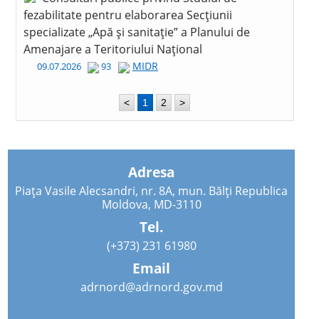
fezabilitate pentru elaborarea Secțiunii
specializate „Apă și sanitație” a Planului de
Amenajare a Teritoriului Național
MIDR
09.07.2026
93
<
1
2
>
Adresa
Piața Vasile Alecsandri, nr. 8A, mun. Bălți Republica
Moldova, MD-3110
Tel.
(+373) 231 61980
Email
adrnord@adrnord.gov.md