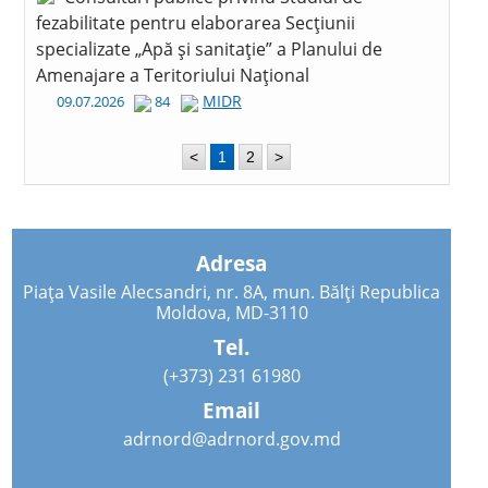
fezabilitate pentru elaborarea Secțiunii
specializate „Apă și sanitație” a Planului de
Amenajare a Teritoriului Național
MIDR
09.07.2026
84
<
1
2
>
Adresa
Piața Vasile Alecsandri, nr. 8A, mun. Bălți Republica
Moldova, MD-3110
Tel.
(+373) 231 61980
Email
adrnord@adrnord.gov.md