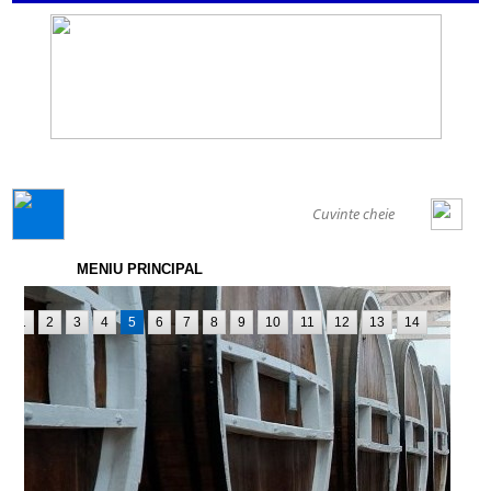
GENERAL
MENIU PRINCIPAL
1
2
3
4
5
6
7
8
9
10
11
12
13
14