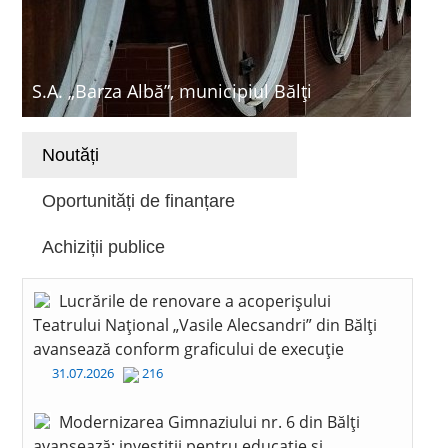
S.A. „Barza Albă”, municipiul Bălți
Noutăți
Oportunități de finanțare
Achiziții publice
Lucrările de renovare a acoperișului
Teatrului Național „Vasile Alecsandri” din Bălți
avansează conform graficului de execuție
31.07.2026
216
Modernizarea Gimnaziului nr. 6 din Bălți
avansează: investiții pentru educație și