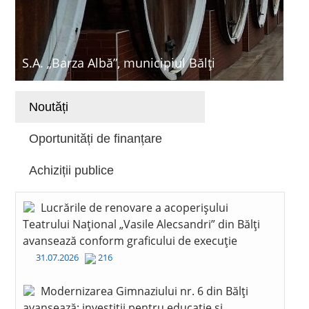
S.A. „Barza Albă”, municipiul Bălți
Noutăți
Oportunități de finanțare
Achiziții publice
Lucrările de renovare a acoperișului
Teatrului Național „Vasile Alecsandri” din Bălți
avansează conform graficului de execuție
31.07.2026
216
Modernizarea Gimnaziului nr. 6 din Bălți
avansează: investiții pentru educație și