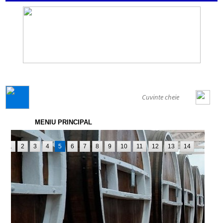
GENERAL
MENIU PRINCIPAL
1
2
3
4
5
6
7
8
9
10
11
12
13
14