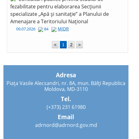
fezabilitate pentru elaborarea Secțiunii
specializate „Apă și sanitație” a Planului de
Amenajare a Teritoriului Național
MIDR
09.07.2026
84
<
1
2
>
Adresa
Piața Vasile Alecsandri, nr. 8A, mun. Bălți Republica
Moldova, MD-3110
Tel.
(+373) 231 61980
Email
adrnord@adrnord.gov.md