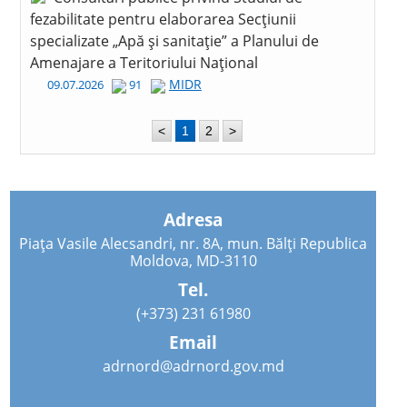
fezabilitate pentru elaborarea Secțiunii
specializate „Apă și sanitație” a Planului de
Amenajare a Teritoriului Național
MIDR
09.07.2026
91
<
1
2
>
Adresa
Piața Vasile Alecsandri, nr. 8A, mun. Bălți Republica
Moldova, MD-3110
Tel.
(+373) 231 61980
Email
adrnord@adrnord.gov.md