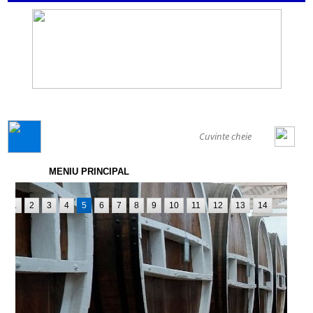
GENERAL
MENIU PRINCIPAL
1
2
3
4
5
6
7
8
9
10
11
12
13
14