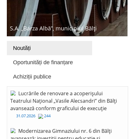
S.A. „Barza Albă”, municipiul Bălți
Noutăți
Oportunități de finanțare
Achiziții publice
Lucrările de renovare a acoperișului
Teatrului Național „Vasile Alecsandri” din Bălți
avansează conform graficului de execuție
31.07.2026
244
Modernizarea Gimnaziului nr. 6 din Bălți
avansează: investiții pentru educație și