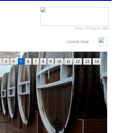
Vineri, 07 August 2026
3
4
5
6
7
8
9
10
11
12
13
14