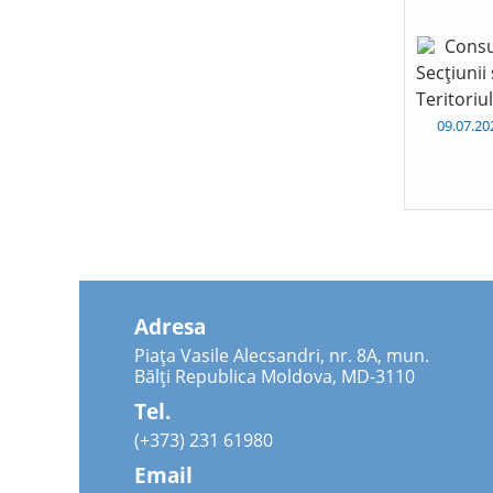
Consu
Secțiunii
Teritoriu
09.07.2
Adresa
Piața Vasile Alecsandri, nr. 8A, mun.
Bălți Republica Moldova, MD-3110
Tel.
(+373) 231 61980
Email