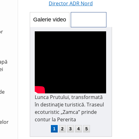
Director ADR Nord
Galerie video
Galerie foto
or
 apă
ei
 de
Lunca Prutului, transformată
în destinație turistică. Traseul
ecoturistic „Zamca” prinde
contur la Pererita
elor
1
2
3
4
5