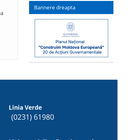
Bannere dreapta
ea
Linia Verde
(0231) 61980