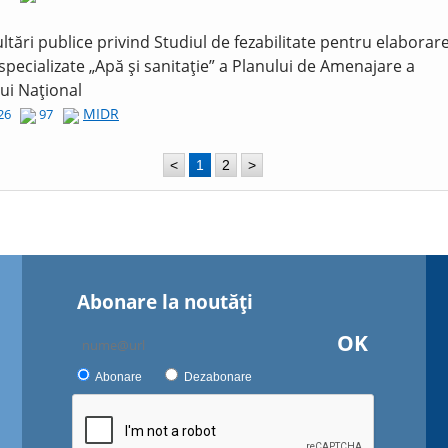
ltări publice privind Studiul de fezabilitate pentru elaborar
 specializate „Apă și sanitație” a Planului de Amenajare a
lui Național
MIDR
026
97
<
1
2
>
Abonare la noutăţi
OK
Abonare
Dezabonare