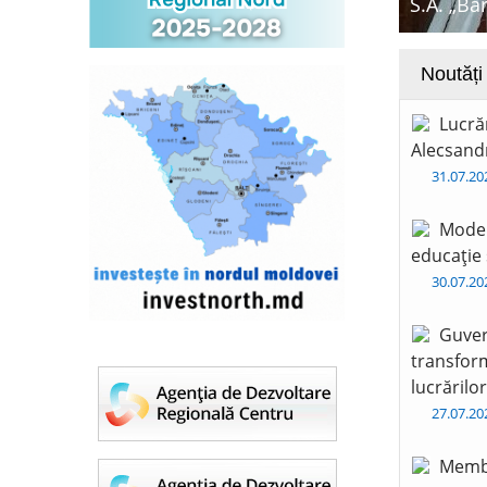
S.A. „Ba
Noutăți
Lucră
Alecsandr
31.07.2
Moder
educație 
30.07.2
Guver
transform
lucrărilo
27.07.2
Membr