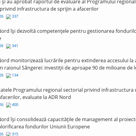
și au aprobat raportul de evaluare al Programului regional
 privind infrastructura de sprijin a afacerilor
026
337
ord își dezvoltă competențele pentru gestionarea fonduril
e
026
341
ord monitorizează lucrările pentru extinderea accesului la
în raionul Sângerei: investiții de aproape 90 de milioane de l
026
134
tatele Programului regional sectorial privind infrastructura
 afacerilor, evaluate la ADR Nord
026
400
ord își consolidează capacitățile de management al proiect
lorificarea fondurilor Uniunii Europene
026
315