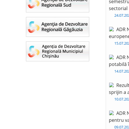
semestru 
sectorial
24.07.2
ADR N
europen
15.07.2
ADR N
potabilă 
14.07.2
Rezul
sprijin a
10.07.2
ADR N
pentru va
09.07.2