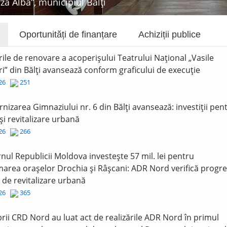
rza Albă”, municipiul Bălți
Oportunități de finanțare
Achiziții publice
rile de renovare a acoperișului Teatrului Național „Vasile
i” din Bălți avansează conform graficului de execuție
026
251
nizarea Gimnaziului nr. 6 din Bălți avansează: investiții pen
și revitalizare urbană
026
266
nul Republicii Moldova investește 57 mil. lei pentru
area orașelor Drochia și Râșcani: ADR Nord verifică progre
r de revitalizare urbană
026
365
ii CRD Nord au luat act de realizările ADR Nord în primul