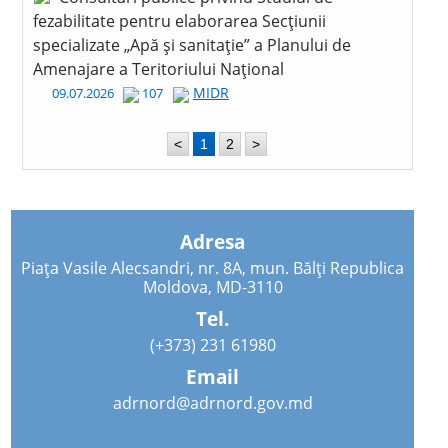
fezabilitate pentru elaborarea Secțiunii
specializate „Apă și sanitație” a Planului de
Amenajare a Teritoriului Național
MIDR
09.07.2026
107
<
1
2
>
Adresa
Piața Vasile Alecsandri, nr. 8A, mun. Bălți Republica
Moldova, MD-3110
Tel.
(+373) 231 61980
Email
adrnord@adrnord.gov.md