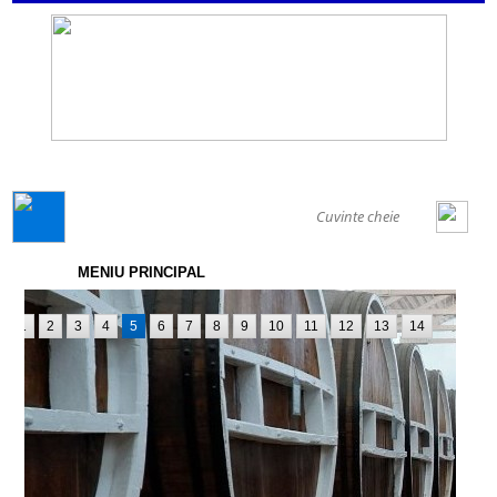
GENERAL
MENIU PRINCIPAL
1
2
3
4
5
6
7
8
9
10
11
12
13
14