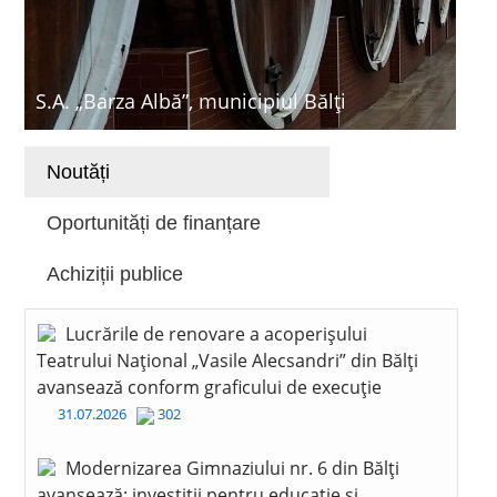
S.A. „Barza Albă”, municipiul Bălți
Noutăți
Oportunități de finanțare
Achiziții publice
Lucrările de renovare a acoperișului
Teatrului Național „Vasile Alecsandri” din Bălți
avansează conform graficului de execuție
31.07.2026
302
Modernizarea Gimnaziului nr. 6 din Bălți
avansează: investiții pentru educație și