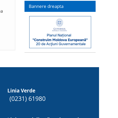
Bannere dreapta
ea
Linia Verde
(0231) 61980