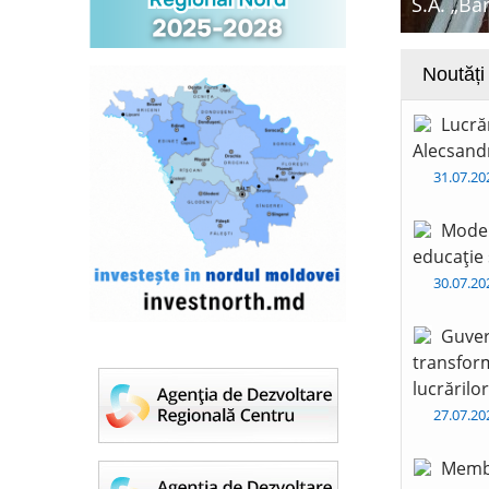
S.A. „Ba
Noutăți
Lucră
Alecsandr
31.07.2
Moder
educație 
30.07.2
Guver
transform
lucrărilo
27.07.2
Membr