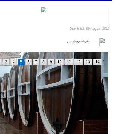
Duminică, 09 August 2026
3
4
5
6
7
8
9
10
11
12
13
14