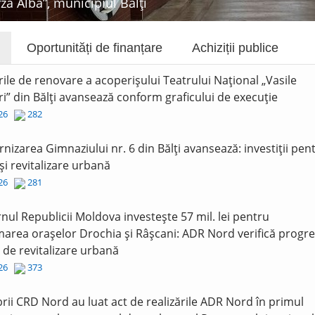
rza Albă”, municipiul Bălți
Oportunități de finanțare
Achiziții publice
rile de renovare a acoperișului Teatrului Național „Vasile
i” din Bălți avansează conform graficului de execuție
026
282
nizarea Gimnaziului nr. 6 din Bălți avansează: investiții pen
și revitalizare urbană
026
281
nul Republicii Moldova investește 57 mil. lei pentru
area orașelor Drochia și Râșcani: ADR Nord verifică progre
r de revitalizare urbană
026
373
ii CRD Nord au luat act de realizările ADR Nord în primul