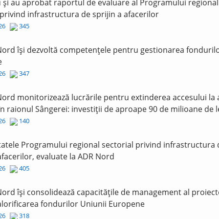
și au aprobat raportul de evaluare al Programului regional
 privind infrastructura de sprijin a afacerilor
026
345
ord își dezvoltă competențele pentru gestionarea fonduril
e
026
347
ord monitorizează lucrările pentru extinderea accesului la
în raionul Sângerei: investiții de aproape 90 de milioane de l
026
140
tatele Programului regional sectorial privind infrastructura
 afacerilor, evaluate la ADR Nord
026
405
ord își consolidează capacitățile de management al proiect
lorificarea fondurilor Uniunii Europene
026
318