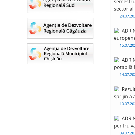
semestru 
sectorial
24.07.2
ADR N
europen
15.07.2
ADR N
potabilă 
14.07.2
Rezul
sprijin a
10.07.2
ADR N
pentru va
09.07.2