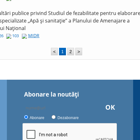
ltări publice privind Studiul de fezabilitate pentru elaborar
 specializate „Apă și sanitație” a Planului de Amenajare a
lui Național
MIDR
026
103
<
1
2
>
Abonare la noutăţi
OK
Abonare
Dezabonare