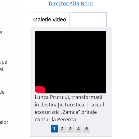
Director ADR Nord
Galerie video
Galerie foto
or
 apă
ei
 de
Lunca Prutului, transformată
în destinație turistică. Traseul
ecoturistic „Zamca” prinde
contur la Pererita
elor
1
2
3
4
5