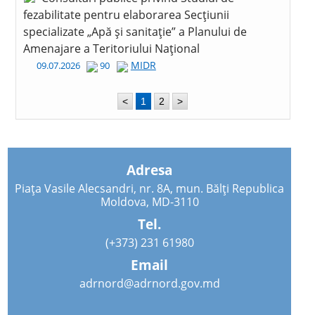
fezabilitate pentru elaborarea Secțiunii
specializate „Apă și sanitație” a Planului de
Amenajare a Teritoriului Național
MIDR
09.07.2026
90
<
1
2
>
Adresa
Piața Vasile Alecsandri, nr. 8A, mun. Bălți Republica
Moldova, MD-3110
Tel.
(+373) 231 61980
Email
adrnord@adrnord.gov.md