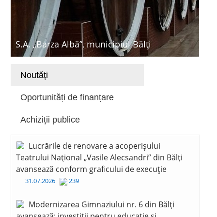
S.A. „Barza Albă”, municipiul Bălți
Noutăți
Oportunități de finanțare
Achiziții publice
Lucrările de renovare a acoperișului
Teatrului Național „Vasile Alecsandri” din Bălți
avansează conform graficului de execuție
31.07.2026
239
Modernizarea Gimnaziului nr. 6 din Bălți
avansează: investiții pentru educație și