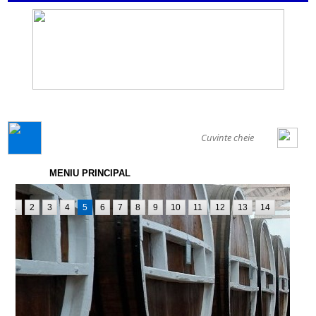
GENERAL
MENIU PRINCIPAL
1
2
3
4
5
6
7
8
9
10
11
12
13
14