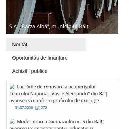
S.A. „Barza Albă”, municipiul Bălți
Noutăți
Oportunități de finanțare
Achiziții publice
Lucrările de renovare a acoperișului
Teatrului Național „Vasile Alecsandri” din Bălți
avansează conform graficului de execuție
31.07.2026
272
Modernizarea Gimnaziului nr. 6 din Bălți
avansează: investiții pentru educație și