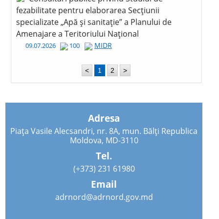
fezabilitate pentru elaborarea Secțiunii
specializate „Apă și sanitație” a Planului de
Amenajare a Teritoriului Național
MIDR
09.07.2026
100
<
1
2
>
Adresa
Piața Vasile Alecsandri, nr. 8A, mun. Bălți Republica
Moldova, MD-3110
Tel.
(+373) 231 61980
Email
adrnord@adrnord.gov.md