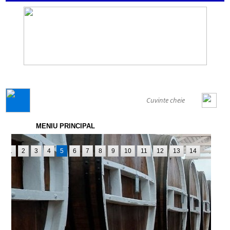
GENERAL
MENIU PRINCIPAL
1
2
3
4
5
6
7
8
9
10
11
12
13
14