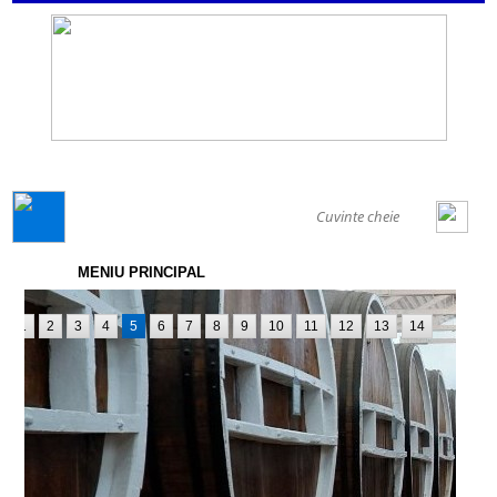
GENERAL
MENIU PRINCIPAL
1
2
3
4
5
6
7
8
9
10
11
12
13
14