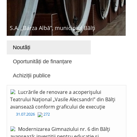
S.A. „Barza Albă”, municipiul Bălți
Noutăți
Oportunități de finanțare
Achiziții publice
Lucrările de renovare a acoperișului
Teatrului Național „Vasile Alecsandri” din Bălți
avansează conform graficului de execuție
31.07.2026
272
Modernizarea Gimnaziului nr. 6 din Bălți
avansează: investiții pentru educație și