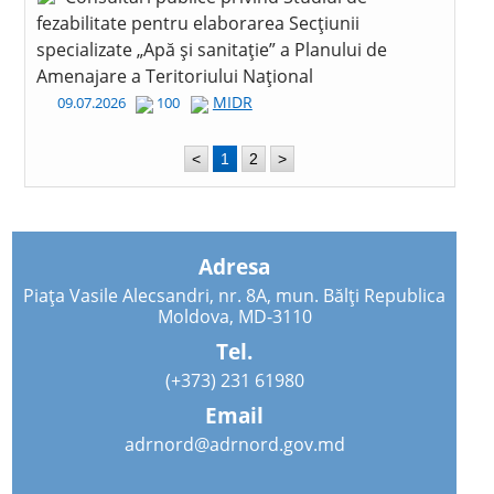
fezabilitate pentru elaborarea Secțiunii
specializate „Apă și sanitație” a Planului de
Amenajare a Teritoriului Național
MIDR
09.07.2026
100
<
1
2
>
Adresa
Piața Vasile Alecsandri, nr. 8A, mun. Bălți Republica
Moldova, MD-3110
Tel.
(+373) 231 61980
Email
adrnord@adrnord.gov.md