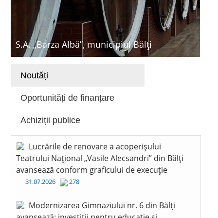
S.A. „Barza Albă”, municipiul Bălți
Noutăți
Oportunități de finanțare
Achiziții publice
Lucrările de renovare a acoperișului
Teatrului Național „Vasile Alecsandri” din Bălți
avansează conform graficului de execuție
31.07.2026
278
Modernizarea Gimnaziului nr. 6 din Bălți
avansează: investiții pentru educație și