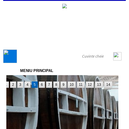
GENERAL
MENIU PRINCIPAL
1
2
3
4
5
6
7
8
9
10
11
12
13
14