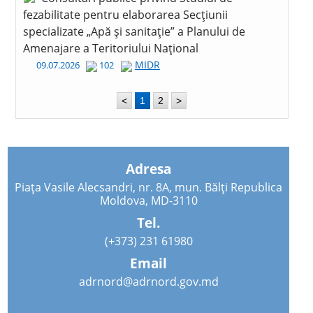
fezabilitate pentru elaborarea Secțiunii
specializate „Apă și sanitație” a Planului de
Amenajare a Teritoriului Național
MIDR
09.07.2026
102
<
1
2
>
Adresa
Piața Vasile Alecsandri, nr. 8A, mun. Bălți Republica
Moldova, MD-3110
Tel.
(+373) 231 61980
Email
adrnord@adrnord.gov.md