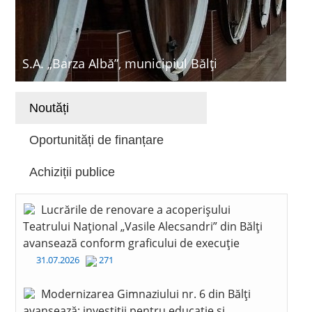
S.A. „Barza Albă”, municipiul Bălți
Noutăți
Oportunități de finanțare
Achiziții publice
Lucrările de renovare a acoperișului
Teatrului Național „Vasile Alecsandri” din Bălți
avansează conform graficului de execuție
31.07.2026
271
Modernizarea Gimnaziului nr. 6 din Bălți
avansează: investiții pentru educație și