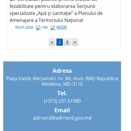
fezabilitate pentru elaborarea Secțiunii
specializate „Apă și sanitație” a Planului de
Amenajare a Teritoriului Național
MIDR
09.07.2026
100
<
1
2
>
Adresa
Piața Vasile Alecsandri, nr. 8A, mun. Bălți Republica
Moldova, MD-3110
Tel.
(+373) 231 61980
Email
adrnord@adrnord.gov.md