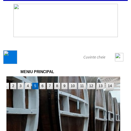
GENERAL
MENIU PRINCIPAL
1
2
3
4
5
6
7
8
9
10
11
12
13
14