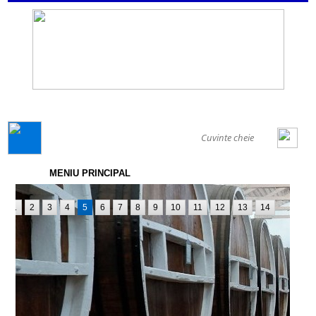
GENERAL
MENIU PRINCIPAL
1
2
3
4
5
6
7
8
9
10
11
12
13
14