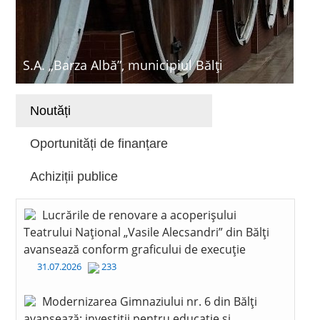
S.A. „Barza Albă”, municipiul Bălți
Noutăți
Oportunități de finanțare
Achiziții publice
Lucrările de renovare a acoperișului
Teatrului Național „Vasile Alecsandri” din Bălți
avansează conform graficului de execuție
31.07.2026
233
Modernizarea Gimnaziului nr. 6 din Bălți
avansează: investiții pentru educație și