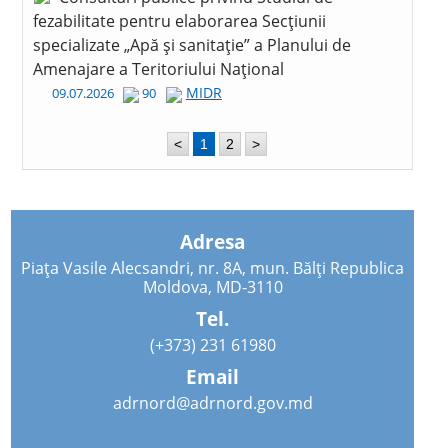
fezabilitate pentru elaborarea Secțiunii
specializate „Apă și sanitație” a Planului de
Amenajare a Teritoriului Național
MIDR
09.07.2026
90
<
1
2
>
Adresa
Piața Vasile Alecsandri, nr. 8A, mun. Bălți Republica
Moldova, MD-3110
Tel.
(+373) 231 61980
Email
adrnord@adrnord.gov.md