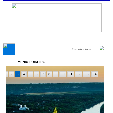
GENERAL
MENIU PRINCIPAL
1
2
3
4
5
6
7
8
9
10
11
12
13
14