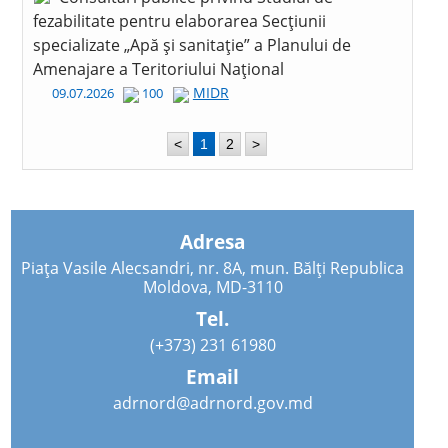
fezabilitate pentru elaborarea Secțiunii
specializate „Apă și sanitație” a Planului de
Amenajare a Teritoriului Național
MIDR
09.07.2026
100
<
1
2
>
Adresa
Piața Vasile Alecsandri, nr. 8A, mun. Bălți Republica
Moldova, MD-3110
Tel.
(+373) 231 61980
Email
adrnord@adrnord.gov.md