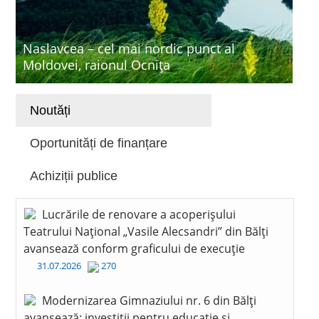
Naslavcea – cel mai nordic punct al
Moldovei, raionul Ocnița
Noutăți
Oportunități de finanțare
Achiziții publice
Lucrările de renovare a acoperișului
Teatrului Național „Vasile Alecsandri” din Bălți
avansează conform graficului de execuție
31.07.2026
270
Modernizarea Gimnaziului nr. 6 din Bălți
avansează: investiții pentru educație și