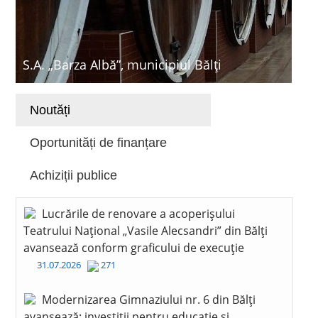
S.A. „Barza Albă”, municipiul Bălți
Noutăți
Oportunități de finanțare
Achiziții publice
Lucrările de renovare a acoperișului
Teatrului Național „Vasile Alecsandri” din Bălți
avansează conform graficului de execuție
31.07.2026
271
Modernizarea Gimnaziului nr. 6 din Bălți
avansează: investiții pentru educație și