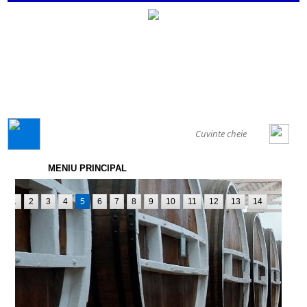
GENERAL
MENIU PRINCIPAL
1
2
3
4
5
6
7
8
9
10
11
12
13
14