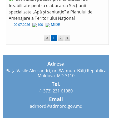
fezabilitate pentru elaborarea Secțiunii
specializate „Apă și sanitație” a Planului de
Amenajare a Teritoriului Național
MIDR
09.07.2026
100
<
1
2
>
Adresa
Piața Vasile Alecsandri, nr. 8A, mun. Bălți Republica
Moldova, MD-3110
Tel.
(+373) 231 61980
Email
adrnord@adrnord.gov.md