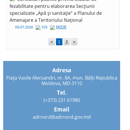
fezabilitate pentru elaborarea Secțiunii
specializate „Apă și sanitație” a Planului de
Amenajare a Teritoriului Național
MIDR
09.07.2026
103
<
1
2
>
Adresa
Piața Vasile Alecsandri, nr. 8A, mun. Bălți Republica
Moldova, MD-3110
Tel.
(+373) 231 61980
Email
adrnord@adrnord.gov.md