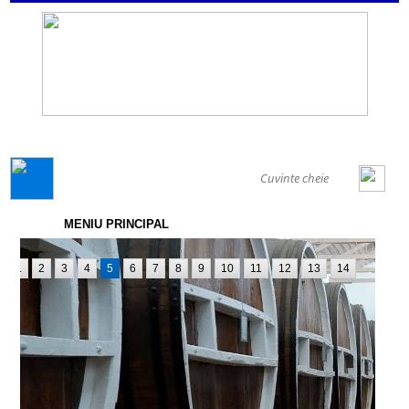
GENERAL
MENIU PRINCIPAL
1
2
3
4
5
6
7
8
9
10
11
12
13
14