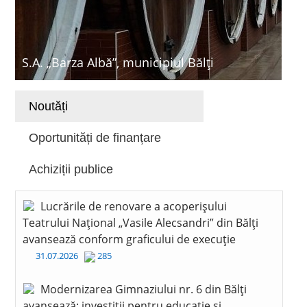
S.A. „Barza Albă”, municipiul Bălți
Noutăți
Oportunități de finanțare
Achiziții publice
Lucrările de renovare a acoperișului
Teatrului Național „Vasile Alecsandri” din Bălți
avansează conform graficului de execuție
31.07.2026
285
Modernizarea Gimnaziului nr. 6 din Bălți
avansează: investiții pentru educație și