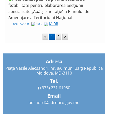
fezabilitate pentru elaborarea Secțiunii
specializate „Apă și sanitație” a Planului de
Amenajare a Teritoriului Național
MIDR
09.07.2026
103
<
1
2
>
Adresa
Piața Vasile Alecsandri, nr. 8A, mun. Bălți Republica
Moldova, MD-3110
Tel.
(+373) 231 61980
Email
adrnord@adrnord.gov.md