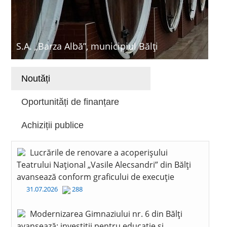
S.A. „Barza Albă”, municipiul Bălți
Noutăți
Oportunități de finanțare
Achiziții publice
Lucrările de renovare a acoperișului
Teatrului Național „Vasile Alecsandri” din Bălți
avansează conform graficului de execuție
31.07.2026
288
Modernizarea Gimnaziului nr. 6 din Bălți
avansează: investiții pentru educație și