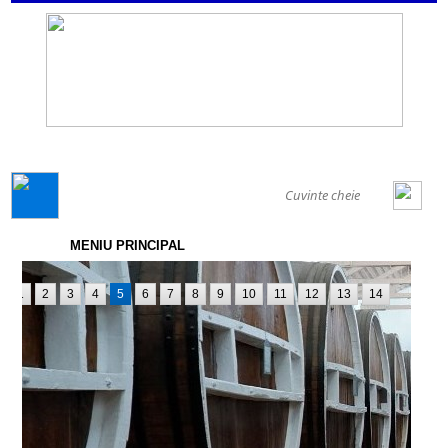
GENERAL
MENIU PRINCIPAL
1
2
3
4
5
6
7
8
9
10
11
12
13
14