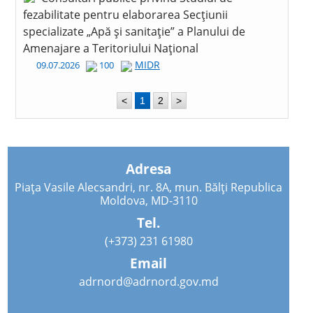
fezabilitate pentru elaborarea Secțiunii
specializate „Apă și sanitație” a Planului de
Amenajare a Teritoriului Național
MIDR
09.07.2026
100
<
1
2
>
Adresa
Piața Vasile Alecsandri, nr. 8A, mun. Bălți Republica
Moldova, MD-3110
Tel.
(+373) 231 61980
Email
adrnord@adrnord.gov.md