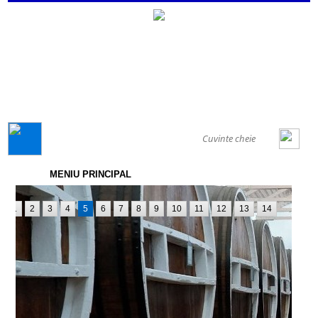
GENERAL
MENIU PRINCIPAL
1
2
3
4
5
6
7
8
9
10
11
12
13
14