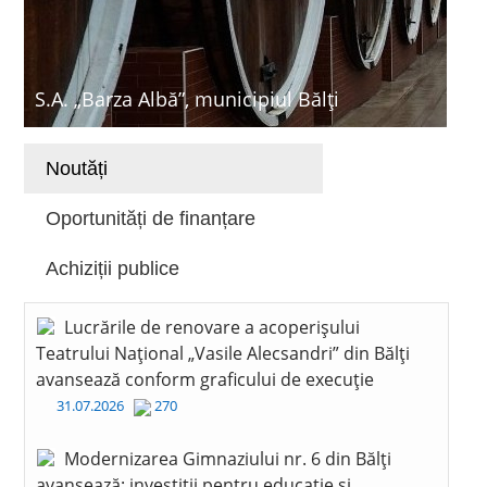
S.A. „Barza Albă”, municipiul Bălți
Noutăți
Oportunități de finanțare
Achiziții publice
Lucrările de renovare a acoperișului
Teatrului Național „Vasile Alecsandri” din Bălți
avansează conform graficului de execuție
31.07.2026
270
Modernizarea Gimnaziului nr. 6 din Bălți
avansează: investiții pentru educație și