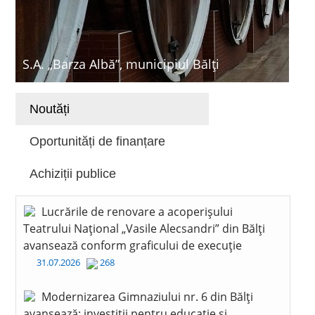
S.A. „Barza Albă”, municipiul Bălți
Noutăți
Oportunități de finanțare
Achiziții publice
Lucrările de renovare a acoperișului
Teatrului Național „Vasile Alecsandri” din Bălți
avansează conform graficului de execuție
31.07.2026
268
Modernizarea Gimnaziului nr. 6 din Bălți
avansează: investiții pentru educație și