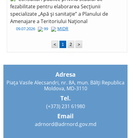
fezabilitate pentru elaborarea Secțiunii
specializate „Apă și sanitație” a Planului de
Amenajare a Teritoriului Național
MIDR
09.07.2026
99
<
1
2
>
Adresa
Piața Vasile Alecsandri, nr. 8A, mun. Bălți Republica
Moldova, MD-3110
Tel.
(+373) 231 61980
Email
adrnord@adrnord.gov.md