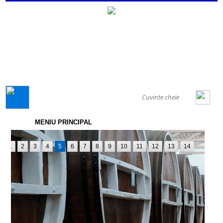
GENERAL
MENIU PRINCIPAL
1
2
3
4
5
6
7
8
9
10
11
12
13
14