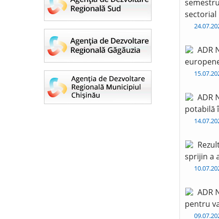
semestru 
sectorial
24.07.2
ADR N
europen
15.07.2
ADR N
potabilă 
14.07.2
Rezul
sprijin a
10.07.2
ADR N
pentru va
09.07.2