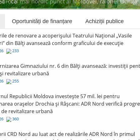
a – cel mai nordic punct al Moldovei, raionul Ocnița
Oportunități de finanțare
Achiziții publice
rile de renovare a acoperișului Teatrului Național „Vasile
i” din Bălți avansează conform graficului de execuție
026
233
nizarea Gimnaziului nr. 6 din Bălți avansează: investiții pen
și revitalizare urbană
026
255
nul Republicii Moldova investește 57 mil. lei pentru
area orașelor Drochia și Râșcani: ADR Nord verifică progre
r de revitalizare urbană
026
360
ii CRD Nord au luat act de realizările ADR Nord în primul