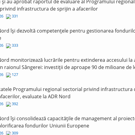
și au aprobat raportul de evaluare al Programului regional
 privind infrastructura de sprijin a afacerilor
026
331
ord își dezvoltă competențele pentru gestionarea fonduril
e
026
333
ord monitorizează lucrările pentru extinderea accesului la
în raionul Sângerei: investiții de aproape 90 de milioane de l
026
127
tatele Programului regional sectorial privind infrastructura
 afacerilor, evaluate la ADR Nord
026
392
ord își consolidează capacitățile de management al proiect
lorificarea fondurilor Uniunii Europene
026
309