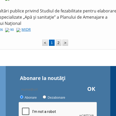
ltări publice privind Studiul de fezabilitate pentru elaborar
 specializate „Apă și sanitație” a Planului de Amenajare a
lui Național
MIDR
026
90
<
1
2
>
Abonare la noutăţi
OK
Abonare
Dezabonare