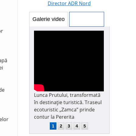
Director ADR Nord
Galerie video
Galerie foto
or
 apă
ei
 de
Lunca Prutului, transformată
în destinație turistică. Traseul
ecoturistic „Zamca” prinde
contur la Pererita
elor
1
2
3
4
5