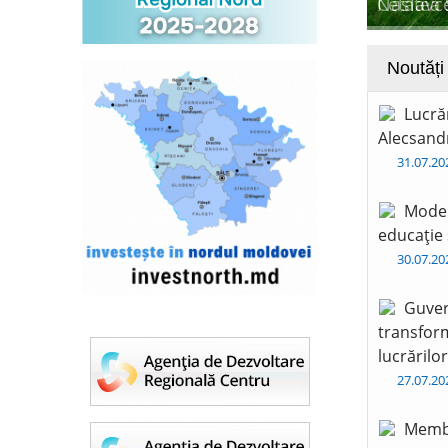
Naslavce
Noutăți
Lucră
Alecsandr
31.07.2
Moder
educație 
30.07.2
Guver
transform
lucrărilo
27.07.2
Membr