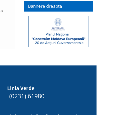
Bannere dreapta
ea
Linia Verde
(0231) 61980