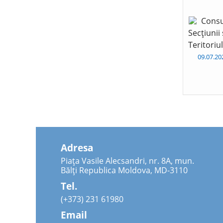
Consu
Secțiunii
Teritoriu
09.07.2
Adresa
Piața Vasile Alecsandri, nr. 8A, mun.
Bălți Republica Moldova, MD-3110
Tel.
(+373) 231 61980
Email