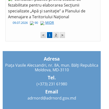
fezabilitate pentru elaborarea Secțiunii
specializate „Apă și sanitație” a Planului de
Amenajare a Teritoriului Național
MIDR
09.07.2026
90
<
1
2
>
Adresa
Piața Vasile Alecsandri, nr. 8A, mun. Bălți Republica
Moldova, MD-3110
Tel.
(+373) 231 61980
Email
adrnord@adrnord.gov.md