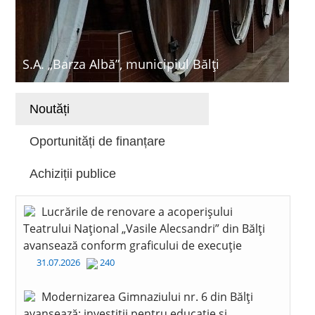
S.A. „Barza Albă”, municipiul Bălți
Noutăți
Oportunități de finanțare
Achiziții publice
Lucrările de renovare a acoperișului
Teatrului Național „Vasile Alecsandri” din Bălți
avansează conform graficului de execuție
31.07.2026
240
Modernizarea Gimnaziului nr. 6 din Bălți
avansează: investiții pentru educație și