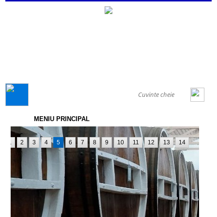
GENERAL
MENIU PRINCIPAL
1
2
3
4
5
6
7
8
9
10
11
12
13
14