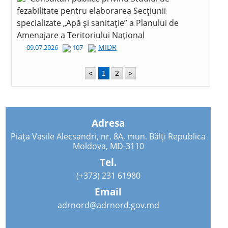
fezabilitate pentru elaborarea Secțiunii
specializate „Apă și sanitație” a Planului de
Amenajare a Teritoriului Național
MIDR
09.07.2026
107
<
1
2
>
Adresa
Piața Vasile Alecsandri, nr. 8A, mun. Bălți Republica
Moldova, MD-3110
Tel.
(+373) 231 61980
Email
adrnord@adrnord.gov.md