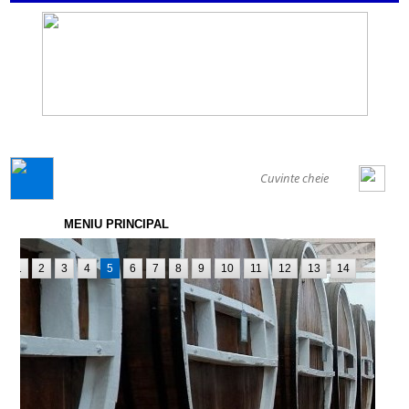
GENERAL
MENIU PRINCIPAL
1
2
3
4
5
6
7
8
9
10
11
12
13
14