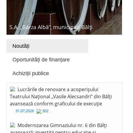
S.A. „Barza Albă”, municipiul Bălți
Noutăți
Oportunități de finanțare
Achiziții publice
Lucrările de renovare a acoperișului
Teatrului Național „Vasile Alecsandri” din Bălți
avansează conform graficului de execuție
31.07.2026
302
Modernizarea Gimnaziului nr. 6 din Bălți
avansează: investiții pentru educație și