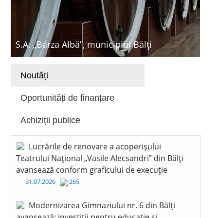
S.A. „Barza Albă”, municipiul Bălți
Noutăți
Oportunități de finanțare
Achiziții publice
Lucrările de renovare a acoperișului
Teatrului Național „Vasile Alecsandri” din Bălți
avansează conform graficului de execuție
31.07.2026
265
Modernizarea Gimnaziului nr. 6 din Bălți
avansează: investiții pentru educație și