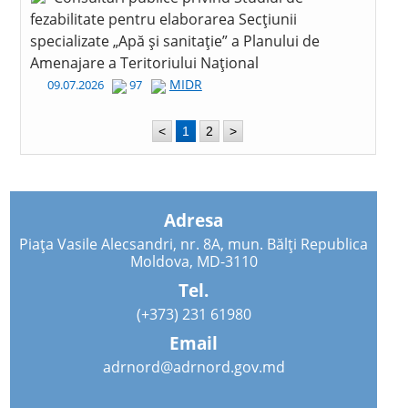
fezabilitate pentru elaborarea Secțiunii
specializate „Apă și sanitație” a Planului de
Amenajare a Teritoriului Național
MIDR
09.07.2026
97
<
1
2
>
Adresa
Piața Vasile Alecsandri, nr. 8A, mun. Bălți Republica
Moldova, MD-3110
Tel.
(+373) 231 61980
Email
adrnord@adrnord.gov.md