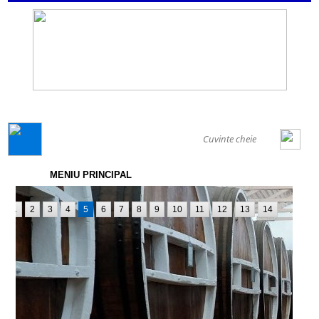
GENERAL
MENIU PRINCIPAL
1
2
3
4
5
6
7
8
9
10
11
12
13
14