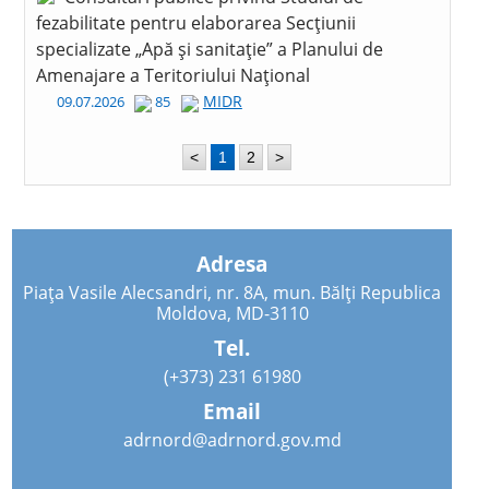
fezabilitate pentru elaborarea Secțiunii
specializate „Apă și sanitație” a Planului de
Amenajare a Teritoriului Național
MIDR
09.07.2026
85
<
1
2
>
Adresa
Piața Vasile Alecsandri, nr. 8A, mun. Bălți Republica
Moldova, MD-3110
Tel.
(+373) 231 61980
Email
adrnord@adrnord.gov.md