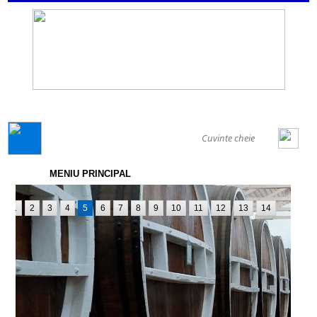
GENERAL
MENIU PRINCIPAL
1
2
3
4
5
6
7
8
9
10
11
12
13
14