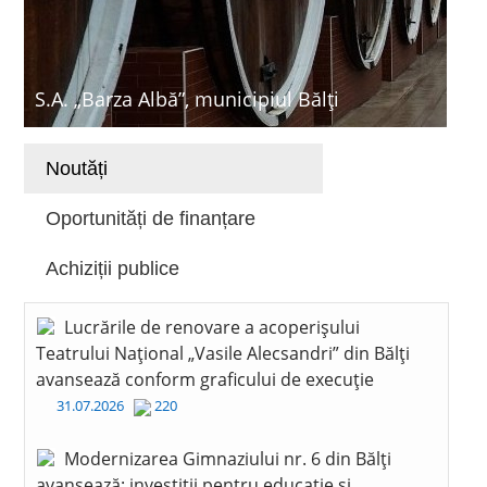
S.A. „Barza Albă”, municipiul Bălți
Noutăți
Oportunități de finanțare
Achiziții publice
Lucrările de renovare a acoperișului
Teatrului Național „Vasile Alecsandri” din Bălți
avansează conform graficului de execuție
31.07.2026
220
Modernizarea Gimnaziului nr. 6 din Bălți
avansează: investiții pentru educație și