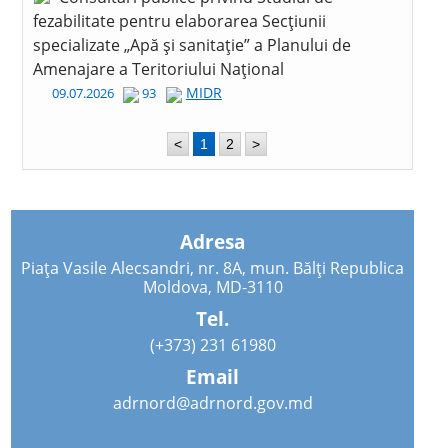
fezabilitate pentru elaborarea Secțiunii
specializate „Apă și sanitație” a Planului de
Amenajare a Teritoriului Național
MIDR
09.07.2026
93
<
1
2
>
Adresa
Piața Vasile Alecsandri, nr. 8A, mun. Bălți Republica
Moldova, MD-3110
Tel.
(+373) 231 61980
Email
adrnord@adrnord.gov.md