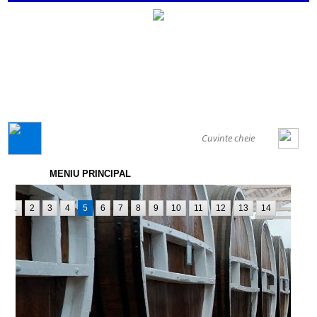
GENERAL
MENIU PRINCIPAL
1
2
3
4
5
6
7
8
9
10
11
12
13
14