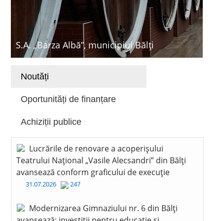
S.A. „Barza Albă”, municipiul Bălți
Noutăți
Oportunități de finanțare
Achiziții publice
Lucrările de renovare a acoperișului
Teatrului Național „Vasile Alecsandri” din Bălți
avansează conform graficului de execuție
31.07.2026
247
Modernizarea Gimnaziului nr. 6 din Bălți
avansează: investiții pentru educație și