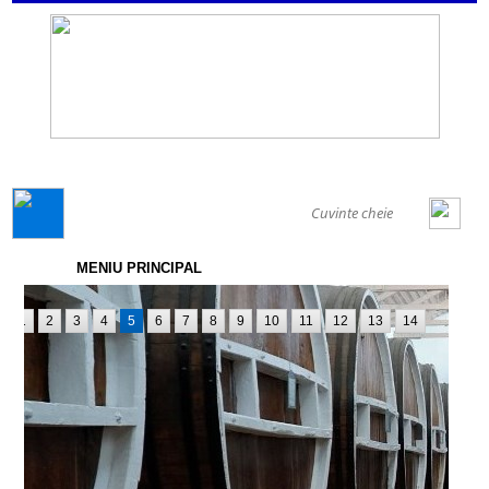
GENERAL
MENIU PRINCIPAL
1
2
3
4
5
6
7
8
9
10
11
12
13
14