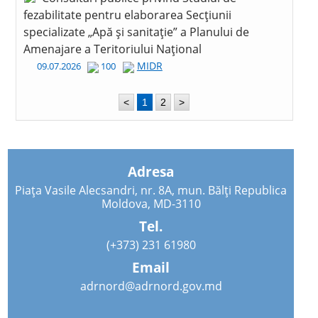
fezabilitate pentru elaborarea Secțiunii
specializate „Apă și sanitație” a Planului de
Amenajare a Teritoriului Național
MIDR
09.07.2026
100
<
1
2
>
Adresa
Piața Vasile Alecsandri, nr. 8A, mun. Bălți Republica
Moldova, MD-3110
Tel.
(+373) 231 61980
Email
adrnord@adrnord.gov.md