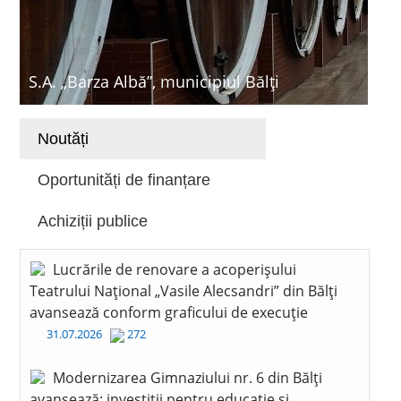
S.A. „Barza Albă”, municipiul Bălți
Noutăți
Oportunități de finanțare
Achiziții publice
Lucrările de renovare a acoperișului
Teatrului Național „Vasile Alecsandri” din Bălți
avansează conform graficului de execuție
31.07.2026
272
Modernizarea Gimnaziului nr. 6 din Bălți
avansează: investiții pentru educație și