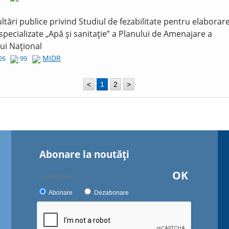
ltări publice privind Studiul de fezabilitate pentru elaborar
 specializate „Apă și sanitație” a Planului de Amenajare a
lui Național
MIDR
026
99
<
1
2
>
Abonare la noutăţi
OK
Abonare
Dezabonare