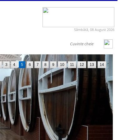
Sâmbătă, 08 August 2026
3
4
5
6
7
8
9
10
11
12
13
14