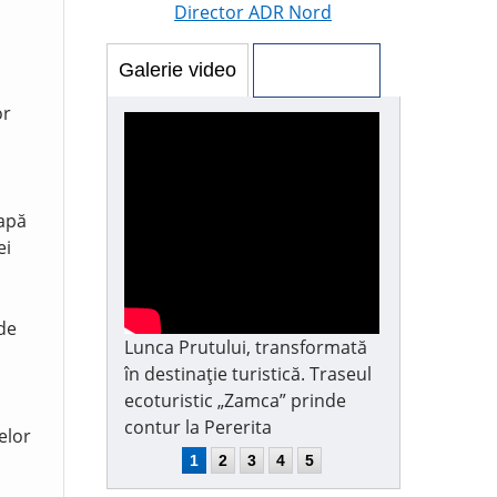
Director ADR Nord
Galerie video
Galerie foto
or
 apă
ei
 de
Lunca Prutului, transformată
în destinație turistică. Traseul
ecoturistic „Zamca” prinde
contur la Pererita
elor
1
2
3
4
5