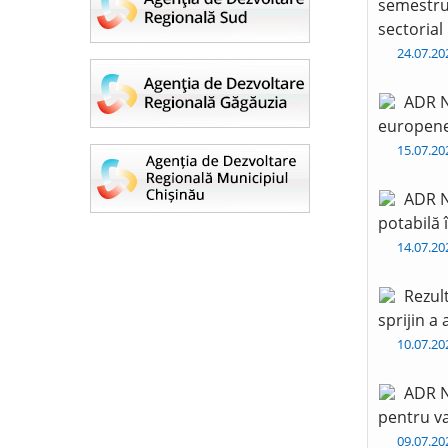
semestru 
sectorial
24.07.2
ADR N
europen
15.07.2
ADR N
potabilă 
14.07.2
Rezul
sprijin a
10.07.2
ADR N
pentru va
09.07.2