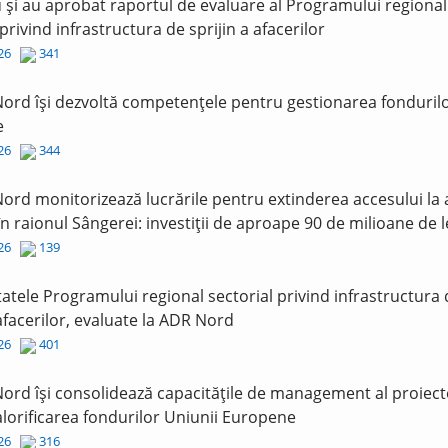
și au aprobat raportul de evaluare al Programului regional
 privind infrastructura de sprijin a afacerilor
026
341
ord își dezvoltă competențele pentru gestionarea fonduril
e
026
344
ord monitorizează lucrările pentru extinderea accesului la
în raionul Sângerei: investiții de aproape 90 de milioane de l
026
139
tatele Programului regional sectorial privind infrastructura
 afacerilor, evaluate la ADR Nord
026
401
ord își consolidează capacitățile de management al proiect
lorificarea fondurilor Uniunii Europene
026
316