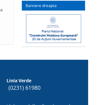
Bannere dreapta
ea
Linia Verde
(0231) 61980