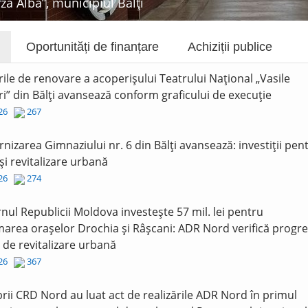
rza Albă”, municipiul Bălți
Oportunități de finanțare
Achiziții publice
rile de renovare a acoperișului Teatrului Național „Vasile
i” din Bălți avansează conform graficului de execuție
026
267
nizarea Gimnaziului nr. 6 din Bălți avansează: investiții pen
și revitalizare urbană
026
274
nul Republicii Moldova investește 57 mil. lei pentru
area orașelor Drochia și Râșcani: ADR Nord verifică progre
r de revitalizare urbană
026
367
ii CRD Nord au luat act de realizările ADR Nord în primul