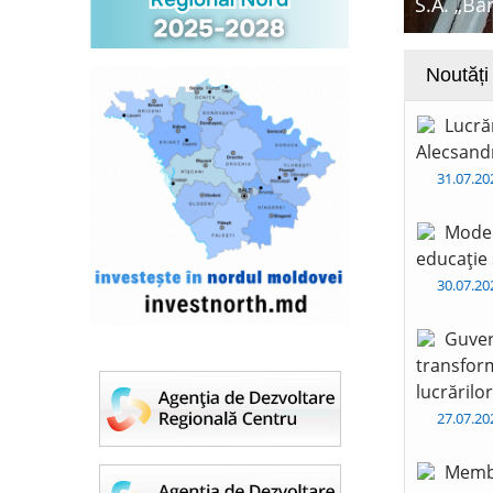
S.A. „Ba
Noutăți
Lucră
Alecsandr
31.07.2
Moder
educație 
30.07.2
Guver
transform
lucrărilo
27.07.2
Membr