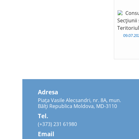
Consu
Secțiunii
Teritoriu
09.07.2
Adresa
Piața Vasile Alecsandri, nr. 8A, mun.
Bălți Republica Moldova, MD-3110
Tel.
(+373) 231 61980
Email