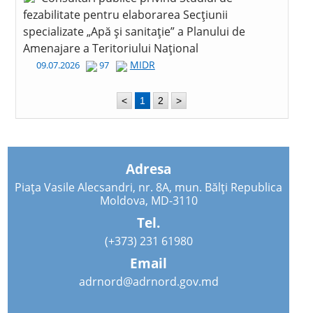
fezabilitate pentru elaborarea Secțiunii
specializate „Apă și sanitație” a Planului de
Amenajare a Teritoriului Național
MIDR
09.07.2026
97
<
1
2
>
Adresa
Piața Vasile Alecsandri, nr. 8A, mun. Bălți Republica
Moldova, MD-3110
Tel.
(+373) 231 61980
Email
adrnord@adrnord.gov.md