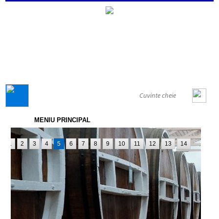
GENERAL
MENIU PRINCIPAL
1
2
3
4
5
6
7
8
9
10
11
12
13
14