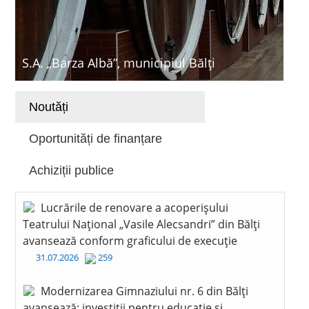
S.A. „Barza Albă”, municipiul Bălți
Noutăți
Oportunități de finanțare
Achiziții publice
Lucrările de renovare a acoperișului
Teatrului Național „Vasile Alecsandri” din Bălți
avansează conform graficului de execuție
31.07.2026
259
Modernizarea Gimnaziului nr. 6 din Bălți
avansează: investiții pentru educație și