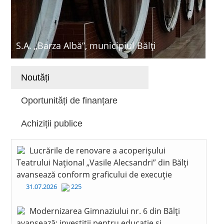
S.A. „Barza Albă”, municipiul Bălți
Noutăți
Oportunități de finanțare
Achiziții publice
Lucrările de renovare a acoperișului
Teatrului Național „Vasile Alecsandri” din Bălți
avansează conform graficului de execuție
31.07.2026
225
Modernizarea Gimnaziului nr. 6 din Bălți
avansează: investiții pentru educație și