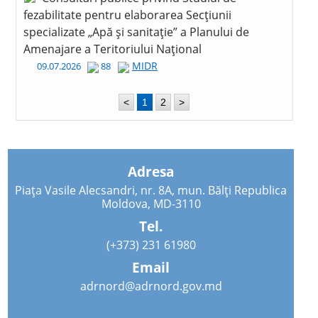
fezabilitate pentru elaborarea Secțiunii
specializate „Apă și sanitație” a Planului de
Amenajare a Teritoriului Național
MIDR
09.07.2026
88
<
1
2
>
Adresa
Piața Vasile Alecsandri, nr. 8A, mun. Bălți Republica
Moldova, MD-3110
Tel.
(+373) 231 61980
Email
adrnord@adrnord.gov.md