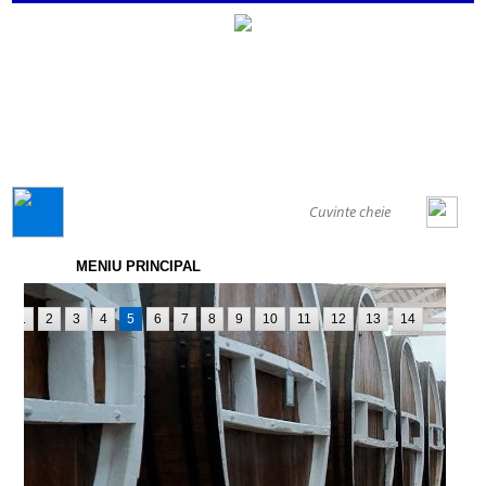
GENERAL
MENIU PRINCIPAL
1
2
3
4
5
6
7
8
9
10
11
12
13
14