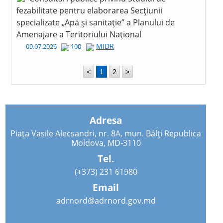
fezabilitate pentru elaborarea Secțiunii
specializate „Apă și sanitație” a Planului de
Amenajare a Teritoriului Național
MIDR
09.07.2026
100
<
1
2
>
Adresa
Piața Vasile Alecsandri, nr. 8A, mun. Bălți Republica
Moldova, MD-3110
Tel.
(+373) 231 61980
Email
adrnord@adrnord.gov.md