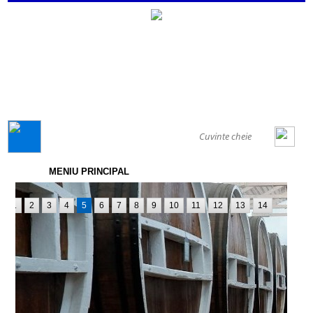
GENERAL
MENIU PRINCIPAL
1
2
3
4
5
6
7
8
9
10
11
12
13
14