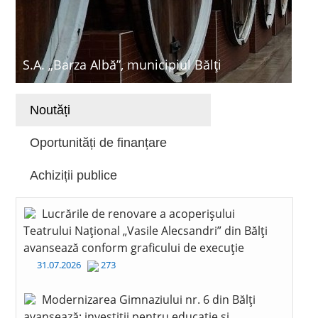
S.A. „Barza Albă”, municipiul Bălți
Noutăți
Oportunități de finanțare
Achiziții publice
Lucrările de renovare a acoperișului
Teatrului Național „Vasile Alecsandri” din Bălți
avansează conform graficului de execuție
31.07.2026
273
Modernizarea Gimnaziului nr. 6 din Bălți
avansează: investiții pentru educație și