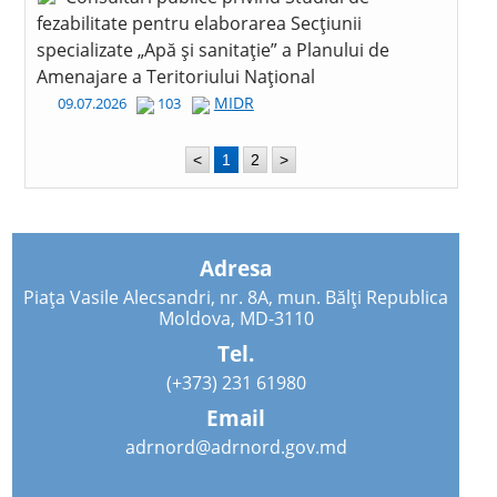
fezabilitate pentru elaborarea Secțiunii
specializate „Apă și sanitație” a Planului de
Amenajare a Teritoriului Național
MIDR
09.07.2026
103
<
1
2
>
Adresa
Piața Vasile Alecsandri, nr. 8A, mun. Bălți Republica
Moldova, MD-3110
Tel.
(+373) 231 61980
Email
adrnord@adrnord.gov.md