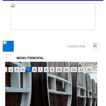
GENERAL
MENIU PRINCIPAL
1
2
3
4
5
6
7
8
9
10
11
12
13
14