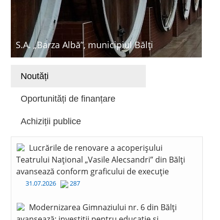
S.A. „Barza Albă”, municipiul Bălți
Noutăți
Oportunități de finanțare
Achiziții publice
Lucrările de renovare a acoperișului
Teatrului Național „Vasile Alecsandri” din Bălți
avansează conform graficului de execuție
31.07.2026
287
Modernizarea Gimnaziului nr. 6 din Bălți
avansează: investiții pentru educație și