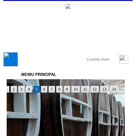
GENERAL
MENIU PRINCIPAL
1
2
3
4
5
6
7
8
9
10
11
12
13
14