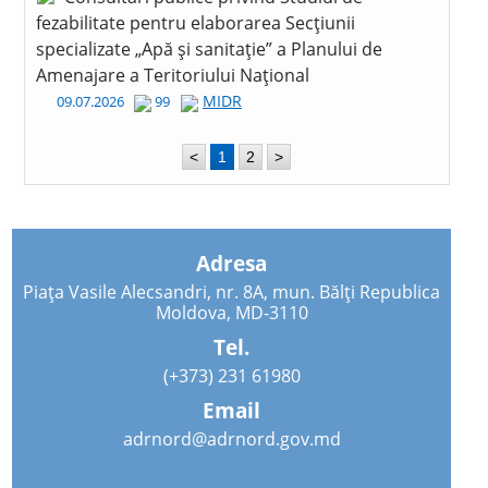
fezabilitate pentru elaborarea Secțiunii
specializate „Apă și sanitație” a Planului de
Amenajare a Teritoriului Național
MIDR
09.07.2026
99
<
1
2
>
Adresa
Piața Vasile Alecsandri, nr. 8A, mun. Bălți Republica
Moldova, MD-3110
Tel.
(+373) 231 61980
Email
adrnord@adrnord.gov.md