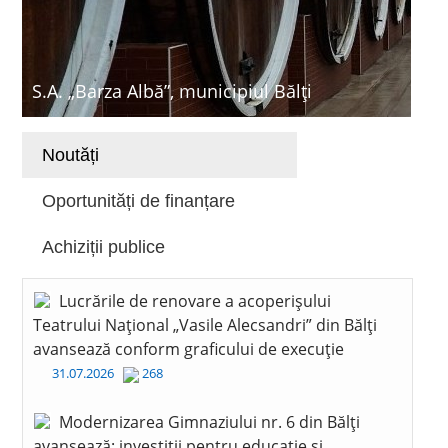
S.A. „Barza Albă”, municipiul Bălți
Noutăți
Oportunități de finanțare
Achiziții publice
Lucrările de renovare a acoperișului
Teatrului Național „Vasile Alecsandri” din Bălți
avansează conform graficului de execuție
31.07.2026
268
Modernizarea Gimnaziului nr. 6 din Bălți
avansează: investiții pentru educație și