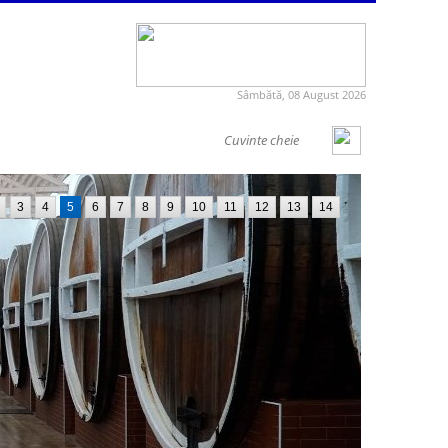
Sâmbătă, 08 August 2026
3
4
5
6
7
8
9
10
11
12
13
14