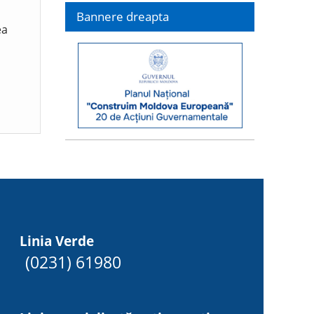
Bannere dreapta
ea
Linia Verde
(0231) 61980