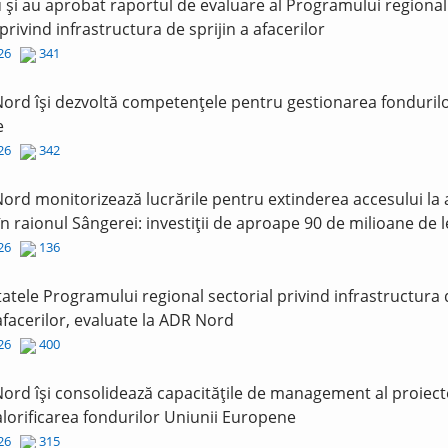
și au aprobat raportul de evaluare al Programului regional
 privind infrastructura de sprijin a afacerilor
026
341
ord își dezvoltă competențele pentru gestionarea fonduril
e
026
342
ord monitorizează lucrările pentru extinderea accesului la
în raionul Sângerei: investiții de aproape 90 de milioane de l
026
136
tatele Programului regional sectorial privind infrastructura
 afacerilor, evaluate la ADR Nord
026
400
ord își consolidează capacitățile de management al proiect
lorificarea fondurilor Uniunii Europene
026
315