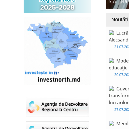
S.A. „Ba
Noutăți
Lucră
Alecsandr
31.07.2
Moder
educație 
30.07.2
Guver
transform
lucrărilo
27.07.2
Membr