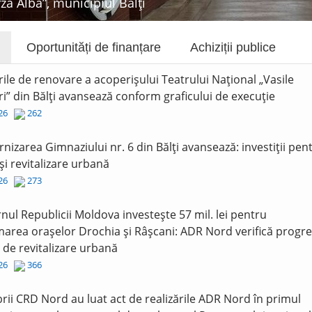
rza Albă”, municipiul Bălți
Oportunități de finanțare
Achiziții publice
rile de renovare a acoperișului Teatrului Național „Vasile
i” din Bălți avansează conform graficului de execuție
026
262
nizarea Gimnaziului nr. 6 din Bălți avansează: investiții pen
și revitalizare urbană
026
273
nul Republicii Moldova investește 57 mil. lei pentru
area orașelor Drochia și Râșcani: ADR Nord verifică progre
r de revitalizare urbană
026
366
ii CRD Nord au luat act de realizările ADR Nord în primul