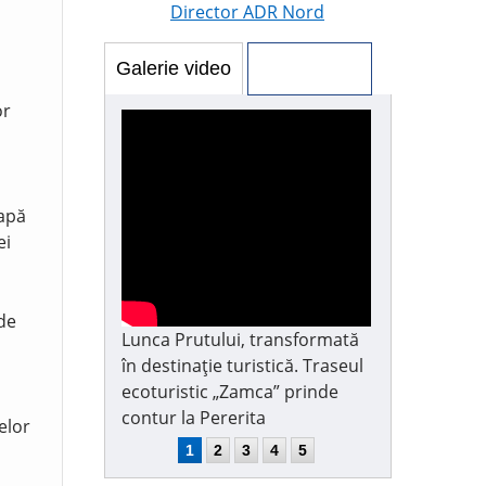
Director ADR Nord
Galerie video
Galerie foto
or
 apă
ei
 de
Lunca Prutului, transformată
în destinație turistică. Traseul
ecoturistic „Zamca” prinde
contur la Pererita
elor
1
2
3
4
5