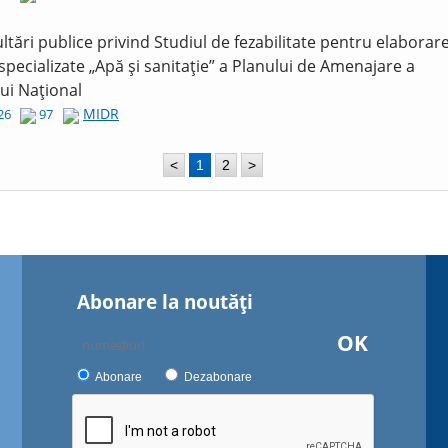
ltări publice privind Studiul de fezabilitate pentru elaborar
 specializate „Apă și sanitație” a Planului de Amenajare a
lui Național
MIDR
026
97
<
1
2
>
Abonare la noutăţi
OK
Abonare
Dezabonare