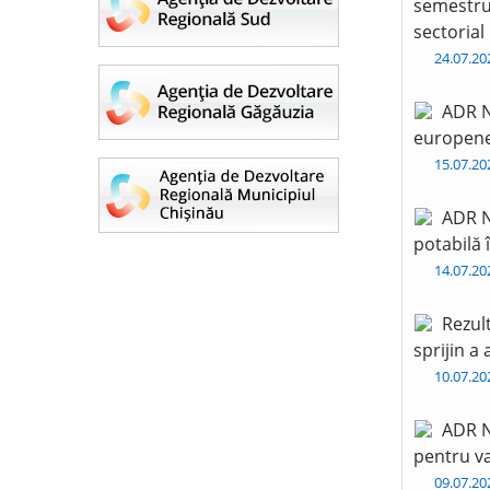
semestru 
sectorial
24.07.2
ADR N
europen
15.07.2
ADR N
potabilă 
14.07.2
Rezul
sprijin a
10.07.2
ADR N
pentru va
09.07.2