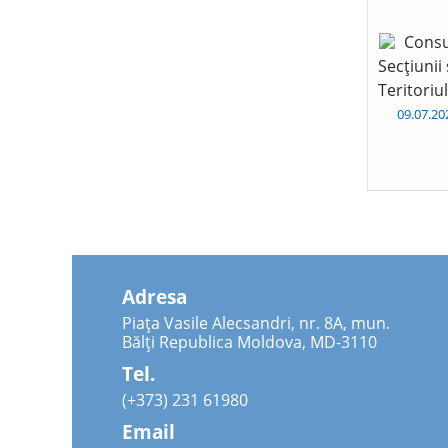
Consu
Secțiunii
Teritoriu
09.07.2
Adresa
Piața Vasile Alecsandri, nr. 8A, mun.
Bălți Republica Moldova, MD-3110
Tel.
(+373) 231 61980
Email